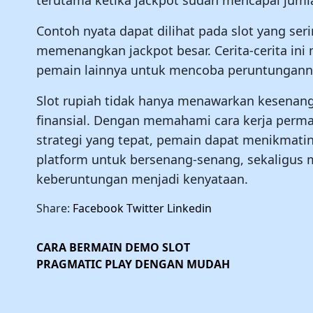
terutama ketika jackpot sudah mencapai jumla
Contoh nyata dapat dilihat pada slot yang seri
memenangkan jackpot besar. Cerita-cerita ini
pemain lainnya untuk mencoba peruntungann
Slot rupiah tidak hanya menawarkan kesenang
finansial. Dengan memahami cara kerja perma
strategi yang tepat, pemain dapat menikmati
platform untuk bersenang-senang, sekaligu
keberuntungan menjadi kenyataan.
Share:
Facebook
Twitter
Linkedin
CARA BERMAIN DEMO SLOT
PRAGMATIC PLAY DENGAN MUDAH