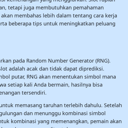
gan, tetapi juga membutuhkan pemahaman
ta akan membahas lebih dalam tentang cara kerja
erta beberapa tips untuk meningkatkan peluang
asarkan pada Random Number Generator (RNG).
ot adalah acak dan tidak dapat diprediksi.
ombol putar, RNG akan menentukan simbol mana
wa setiap kali Anda bermain, hasilnya bisa
enangan tersendiri.
untuk memasang taruhan terlebih dahulu. Setelah
 gulungan dan menunggu kombinasi simbol
entuk kombinasi yang memenangkan, pemain akan