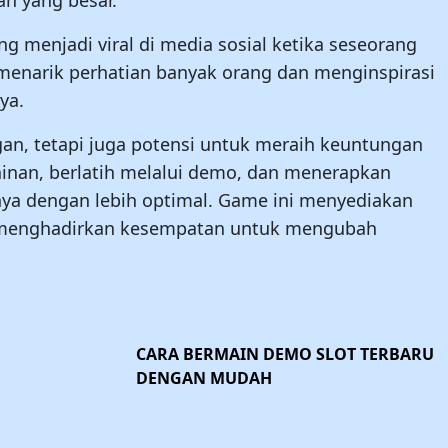
h yang besar.
ng menjadi viral di media sosial ketika seseorang
 menarik perhatian banyak orang dan menginspirasi
ya.
an, tetapi juga potensi untuk meraih keuntungan
inan, berlatih melalui demo, dan menerapkan
nya dengan lebih optimal. Game ini menyediakan
s menghadirkan kesempatan untuk mengubah
CARA BERMAIN DEMO SLOT TERBARU
DENGAN MUDAH