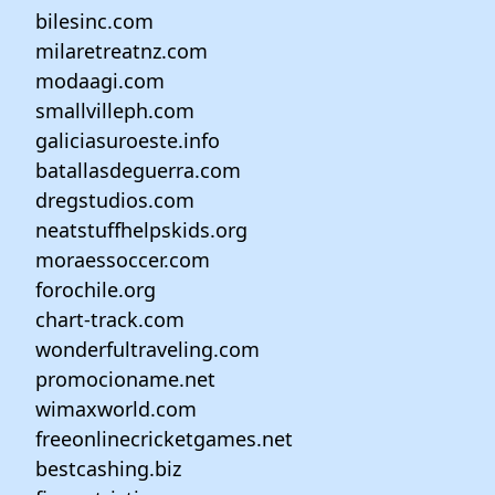
bilesinc.com
milaretreatnz.com
modaagi.com
smallvilleph.com
galiciasuroeste.info
batallasdeguerra.com
dregstudios.com
neatstuffhelpskids.org
moraessoccer.com
forochile.org
chart-track.com
wonderfultraveling.com
promocioname.net
wimaxworld.com
freeonlinecricketgames.net
bestcashing.biz