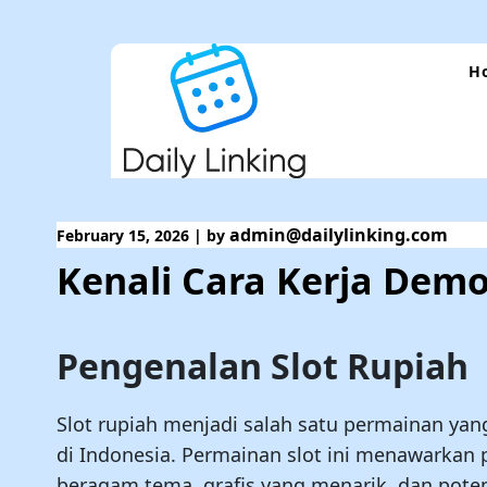
Skip
H
to
content
admin@dailylinking.com
February 15, 2026
|
by
Kenali Cara Kerja Demo
Pengenalan Slot Rupiah
Slot rupiah menjadi salah satu permainan yan
di Indonesia. Permainan slot ini menawarka
beragam tema, grafis yang menarik, dan pote