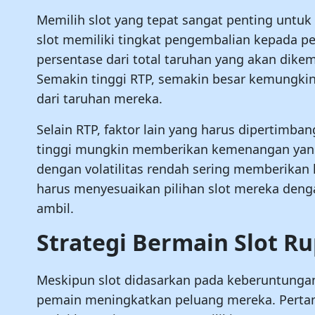
Memilih slot yang tepat sangat penting unt
slot memiliki tingkat pengembalian kepada p
persentase dari total taruhan yang akan dik
Semakin tinggi RTP, semakin besar kemungk
dari taruhan mereka.
Selain RTP, faktor lain yang harus dipertimbang
tinggi mungkin memberikan kemenangan yang besa
dengan volatilitas rendah sering memberikan 
harus menyesuaikan pilihan slot mereka deng
ambil.
Strategi Bermain Slot R
Meskipun slot didasarkan pada keberuntunga
pemain meningkatkan peluang mereka. Perta