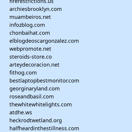
firerestrictions.us
archiesbrooklyn.com
muambeiros.net
infozblog.com
chonbaihat.com
elblogdeoscargonzalez.com
webpromote.net
steroids-store.co
arteydecoracion.net
fithog.com
bestlaptopbestmonitor.com
georginaryland.com
roseandbasil.com
thewhitewhitelights.com
atdhe.ws
heckrodtwetland.org
halfheardinthestillness.com