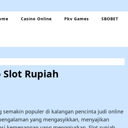
ome
Casino Online
Pkv Games
SBOBET
 Slot Rupiah
g semakin populer di kalangan pencinta judi online
n pengalaman yang mengasyikkan, menyajikan
nsi kemenangan yang menggiurkan. Slot rupiah