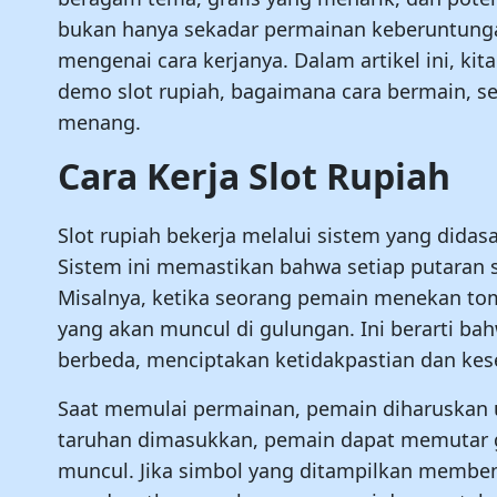
bukan hanya sekadar permainan keberuntun
mengenai cara kerjanya. Dalam artikel ini, ki
demo slot rupiah, bagaimana cara bermain, s
menang.
Cara Kerja Slot Rupiah
Slot rupiah bekerja melalui sistem yang did
Sistem ini memastikan bahwa setiap putaran sl
Misalnya, ketika seorang pemain menekan t
yang akan muncul di gulungan. Ini berarti bah
berbeda, menciptakan ketidakpastian dan kes
Saat memulai permainan, pemain diharuskan 
taruhan dimasukkan, pemain dapat memutar
muncul. Jika simbol yang ditampilkan memb