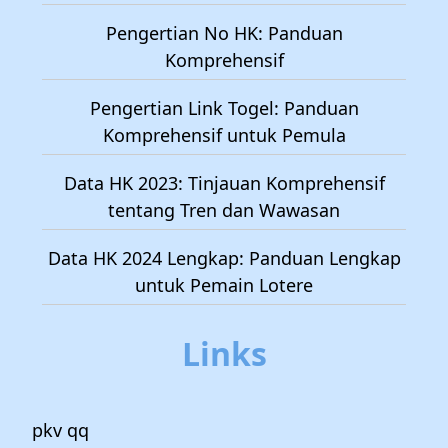
Pengertian No HK: Panduan
Komprehensif
Pengertian Link Togel: Panduan
Komprehensif untuk Pemula
Data HK 2023: Tinjauan Komprehensif
tentang Tren dan Wawasan
Data HK 2024 Lengkap: Panduan Lengkap
untuk Pemain Lotere
Links
pkv qq