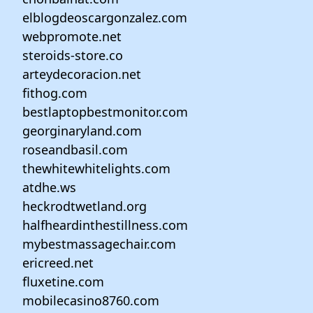
elblogdeoscargonzalez.com
webpromote.net
steroids-store.co
arteydecoracion.net
fithog.com
bestlaptopbestmonitor.com
georginaryland.com
roseandbasil.com
thewhitewhitelights.com
atdhe.ws
heckrodtwetland.org
halfheardinthestillness.com
mybestmassagechair.com
ericreed.net
fluxetine.com
mobilecasino8760.com