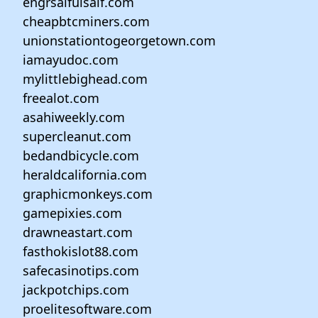
engrsaifulsaif.com
cheapbtcminers.com
unionstationtogeorgetown.com
iamayudoc.com
mylittlebighead.com
freealot.com
asahiweekly.com
supercleanut.com
bedandbicycle.com
heraldcalifornia.com
graphicmonkeys.com
gamepixies.com
drawneastart.com
fasthokislot88.com
safecasinotips.com
jackpotchips.com
proelitesoftware.com