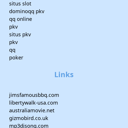
situs slot
dominoqq pkv
qq online
pkv
situs pkv
pkv
qq
poker
Links
jimsfamousbbq.com
libertywalk-usa.com
australiamovie.net
gizmobird.co.uk
mp3djsong.com