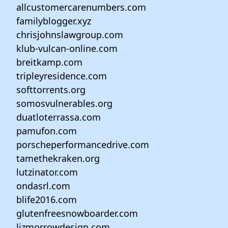
allcustomercarenumbers.com
familyblogger.xyz
chrisjohnslawgroup.com
klub-vulcan-online.com
breitkamp.com
tripleyresidence.com
softtorrents.org
somosvulnerables.org
duatloterrassa.com
pamufon.com
porscheperformancedrive.com
tamethekraken.org
lutzinator.com
ondasrl.com
blife2016.com
glutenfreesnowboarder.com
lizmorrowdesign.com