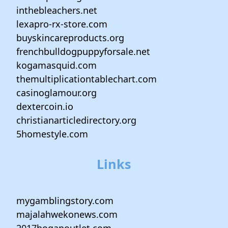
inthebleachers.net
lexapro-rx-store.com
buyskincareproducts.org
frenchbulldogpuppyforsale.net
kogamasquid.com
themultiplicationtablechart.com
casinoglamour.org
dextercoin.io
christianarticledirectory.org
5homestyle.com
Links
mygamblingstory.com
majalahwekonews.com