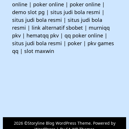
online
|
poker online
|
poker online
|
demo slot pg
|
situs judi bola resmi
|
situs judi bola resmi
|
situs judi bola
resmi
|
link alternatif sbobet
|
murniqq
pkv
|
hematqq pkv
|
qq poker online
|
situs judi bola resmi
|
poker
|
pkv games
qq
|
slot maxwin
2026 ©Storyline Blog WordPress Theme. Powered by