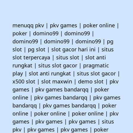
menuqq pkv
|
pkv games
|
poker online
|
poker
|
domino99
|
domino99
|
domino99
|
domino99
|
domino99
|
pg
slot
|
pg slot
|
slot gacor hari ini
|
situs
slot terpercaya
|
situs slot
|
slot anti
rungkat
|
situs slot gacor
|
pragmatic
play
|
slot anti rungkat
|
situs slot gacor
|
x500 slot
|
slot maxwin
|
demo slot
|
pkv
games
|
pkv games bandarqq
|
poker
online
|
pkv games bandarqq
|
pkv games
bandarqq
|
pkv games bandarqq
|
poker
online
|
poker online
|
poker online
|
pkv
games
|
pkv games
|
pkv games
|
situs
pkv
|
pkv games
|
pkv games
|
poker