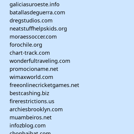
galiciasuroeste.info
batallasdeguerra.com
dregstudios.com
neatstuffhelpskids.org
moraessoccer.com
forochile.org
chart-track.com
wonderfultraveling.com
promocioname.net
wimaxworld.com
freeonlinecricketgames.net
bestcashing.biz
firerestrictions.us
archiesbrooklyn.com
muambeiros.net
infozblog.com
chonbaihat.com