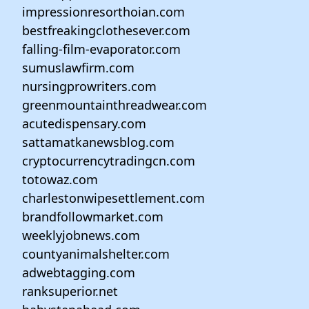
impressionresorthoian.com
bestfreakingclothesever.com
falling-film-evaporator.com
sumuslawfirm.com
nursingprowriters.com
greenmountainthreadwear.com
acutedispensary.com
sattamatkanewsblog.com
cryptocurrencytradingcn.com
totowaz.com
charlestonwipesettlement.com
brandfollowmarket.com
weeklyjobnews.com
countyanimalshelter.com
adwebtagging.com
ranksuperior.net