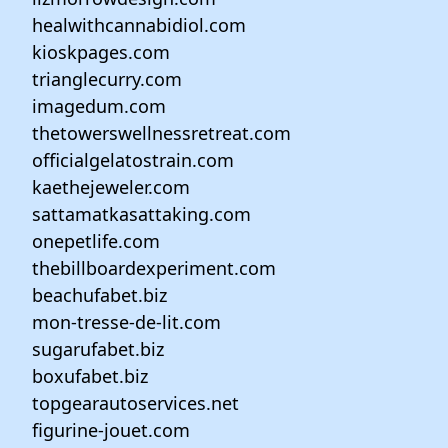
healwithcannabidiol.com
kioskpages.com
trianglecurry.com
imagedum.com
thetowerswellnessretreat.com
officialgelatostrain.com
kaethejeweler.com
sattamatkasattaking.com
onepetlife.com
thebillboardexperiment.com
beachufabet.biz
mon-tresse-de-lit.com
sugarufabet.biz
boxufabet.biz
topgearautoservices.net
figurine-jouet.com