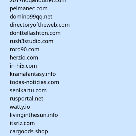
2017hoganoutlet.com
pelmanec.com
domino99qq.net
directoryoftheweb.com
donttellashton.com
rush3studio.com
roro90.com
herzio.com
in-hi5.com
krainafantasy.info
todas-noticias.com
senikartu.com
rusportal.net
watty.io
livinginthesun.info
itsriz.com
cargoods.shop