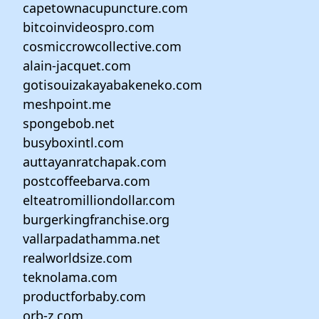
capetownacupuncture.com
bitcoinvideospro.com
cosmiccrowcollective.com
alain-jacquet.com
gotisouizakayabakeneko.com
meshpoint.me
spongebob.net
busyboxintl.com
auttayanratchapak.com
postcoffeebarva.com
elteatromilliondollar.com
burgerkingfranchise.org
vallarpadathamma.net
realworldsize.com
teknolama.com
productforbaby.com
orb-z.com