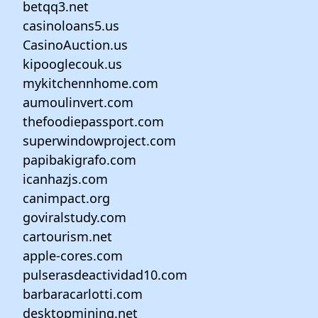
betqq3.net
casinoloans5.us
CasinoAuction.us
kipooglecouk.us
mykitchennhome.com
aumoulinvert.com
thefoodiepassport.com
superwindowproject.com
papibakigrafo.com
icanhazjs.com
canimpact.org
goviralstudy.com
cartourism.net
apple-cores.com
pulserasdeactividad10.com
barbaracarlotti.com
desktopmining.net