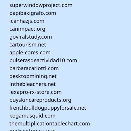
superwindowproject.com
papibakigrafo.com
icanhazjs.com
canimpact.org
goviralstudy.com
cartourism.net
apple-cores.com
pulserasdeactividad10.com
barbaracarlotti.com
desktopmining.net
inthebleachers.net
lexapro-rx-store.com
buyskincareproducts.org
frenchbulldogpuppyforsale.net
kogamasquid.com
themultiplicationtablechart.com