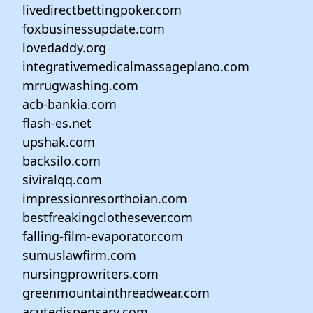
livedirectbettingpoker.com
foxbusinessupdate.com
lovedaddy.org
integrativemedicalmassageplano.com
mrrugwashing.com
acb-bankia.com
flash-es.net
upshak.com
backsilo.com
siviralqq.com
impressionresorthoian.com
bestfreakingclothesever.com
falling-film-evaporator.com
sumuslawfirm.com
nursingprowriters.com
greenmountainthreadwear.com
acutedispensary.com