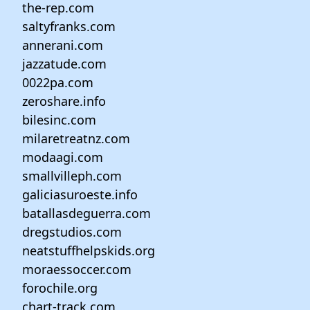
the-rep.com
saltyfranks.com
annerani.com
jazzatude.com
0022pa.com
zeroshare.info
bilesinc.com
milaretreatnz.com
modaagi.com
smallvilleph.com
galiciasuroeste.info
batallasdeguerra.com
dregstudios.com
neatstuffhelpskids.org
moraessoccer.com
forochile.org
chart-track.com