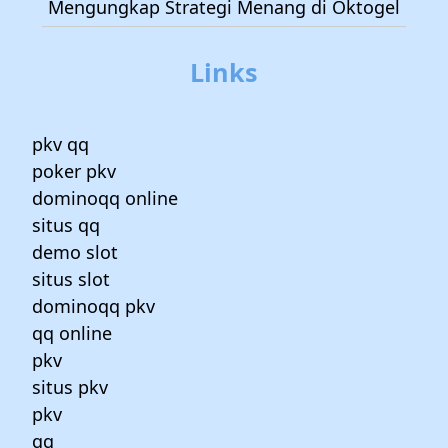
Mengungkap Strategi Menang di Oktogel
Links
pkv qq
poker pkv
dominoqq online
situs qq
demo slot
situs slot
dominoqq pkv
qq online
pkv
situs pkv
pkv
qq