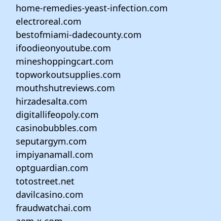
home-remedies-yeast-infection.com
electroreal.com
bestofmiami-dadecounty.com
ifoodieonyoutube.com
mineshoppingcart.com
topworkoutsupplies.com
mouthshutreviews.com
hirzadesalta.com
digitallifeopoly.com
casinobubbles.com
seputargym.com
impiyanamall.com
optguardian.com
totostreet.net
davilcasino.com
fraudwatchai.com