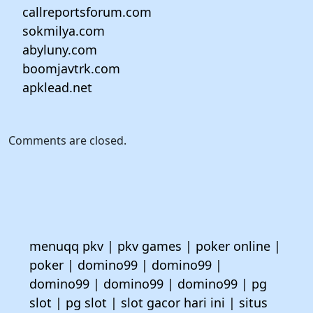
callreportsforum.com
sokmilya.com
abyluny.com
boomjavtrk.com
apklead.net
Comments are closed.
menuqq pkv
|
pkv games
|
poker online
|
poker
|
domino99
|
domino99
|
domino99
|
domino99
|
domino99
|
pg
slot
|
pg slot
|
slot gacor hari ini
|
situs