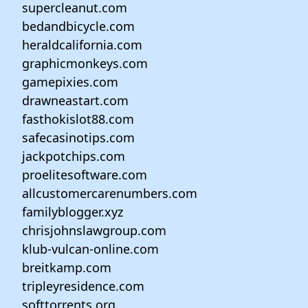
supercleanut.com
bedandbicycle.com
heraldcalifornia.com
graphicmonkeys.com
gamepixies.com
drawneastart.com
fasthokislot88.com
safecasinotips.com
jackpotchips.com
proelitesoftware.com
allcustomercarenumbers.com
familyblogger.xyz
chrisjohnslawgroup.com
klub-vulcan-online.com
breitkamp.com
tripleyresidence.com
softtorrents.org