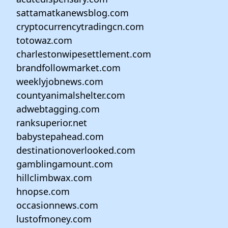
sattamatkanewsblog.com
cryptocurrencytradingcn.com
totowaz.com
charlestonwipesettlement.com
brandfollowmarket.com
weeklyjobnews.com
countyanimalshelter.com
adwebtagging.com
ranksuperior.net
babystepahead.com
destinationoverlooked.com
gamblingamount.com
hillclimbwax.com
hnopse.com
occasionnews.com
lustofmoney.com