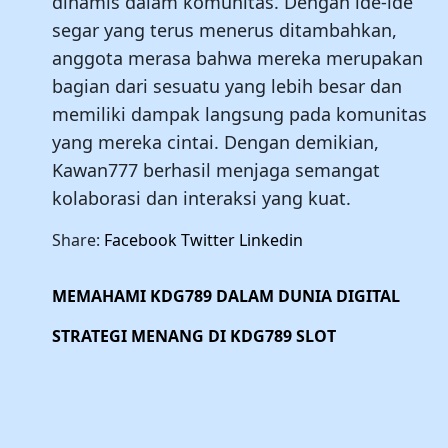
dinamis dalam komunitas. Dengan ide-ide
segar yang terus menerus ditambahkan,
anggota merasa bahwa mereka merupakan
bagian dari sesuatu yang lebih besar dan
memiliki dampak langsung pada komunitas
yang mereka cintai. Dengan demikian,
Kawan777 berhasil menjaga semangat
kolaborasi dan interaksi yang kuat.
Share:
Facebook
Twitter
Linkedin
MEMAHAMI KDG789 DALAM DUNIA DIGITAL
STRATEGI MENANG DI KDG789 SLOT