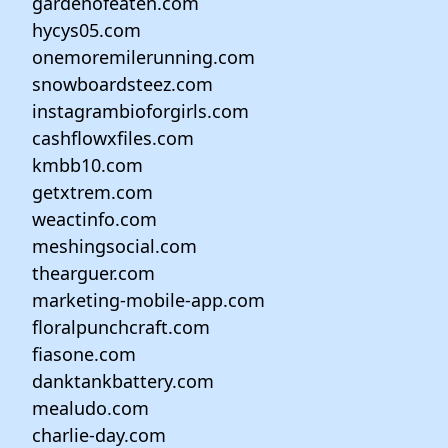
gardenofeaten.com
hycys05.com
onemoremilerunning.com
snowboardsteez.com
instagrambioforgirls.com
cashflowxfiles.com
kmbb10.com
getxtrem.com
weactinfo.com
meshingsocial.com
thearguer.com
marketing-mobile-app.com
floralpunchcraft.com
fiasone.com
danktankbattery.com
mealudo.com
charlie-day.com