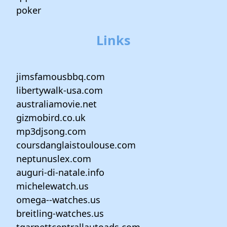
poker
Links
jimsfamousbbq.com
libertywalk-usa.com
australiamovie.net
gizmobird.co.uk
mp3djsong.com
coursdanglaistoulouse.com
neptunuslex.com
auguri-di-natale.info
michelewatch.us
omega--watches.us
breitling-watches.us