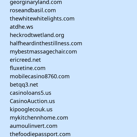
georginaryland.com
roseandbasil.com
thewhitewhitelights.com
atdhe.ws
heckrodtwetland.org
halfheardinthestillness.com
mybestmassagechair.com
ericreed.net
fluxetine.com
mobilecasino8760.com
betqq3.net
casinoloans5.us
CasinoAuction.us
kipooglecouk.us
mykitchennhome.com
aumoulinvert.com
thefoodiepassport.com