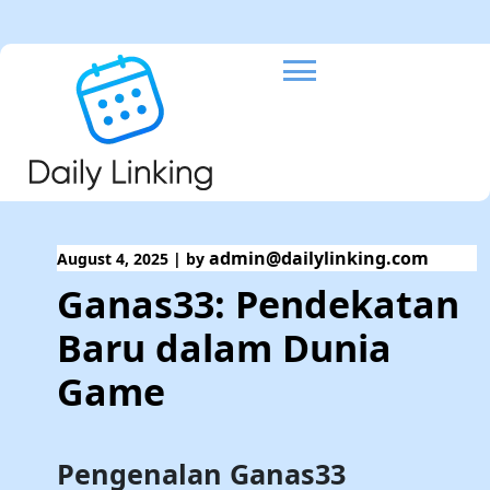
Skip
to
content
admin@dailylinking.com
August 4, 2025
|
by
Ganas33: Pendekatan
Baru dalam Dunia
Game
Pengenalan Ganas33