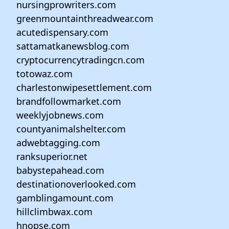
nursingprowriters.com
greenmountainthreadwear.com
acutedispensary.com
sattamatkanewsblog.com
cryptocurrencytradingcn.com
totowaz.com
charlestonwipesettlement.com
brandfollowmarket.com
weeklyjobnews.com
countyanimalshelter.com
adwebtagging.com
ranksuperior.net
babystepahead.com
destinationoverlooked.com
gamblingamount.com
hillclimbwax.com
hnopse.com