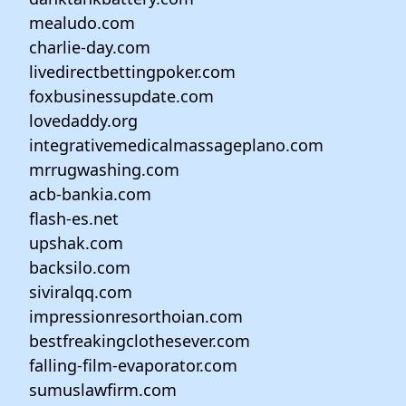
mealudo.com
charlie-day.com
livedirectbettingpoker.com
foxbusinessupdate.com
lovedaddy.org
integrativemedicalmassageplano.com
mrrugwashing.com
acb-bankia.com
flash-es.net
upshak.com
backsilo.com
siviralqq.com
impressionresorthoian.com
bestfreakingclothesever.com
falling-film-evaporator.com
sumuslawfirm.com