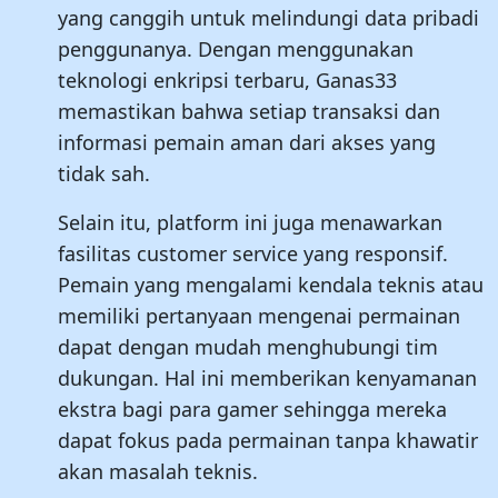
yang canggih untuk melindungi data pribadi
penggunanya. Dengan menggunakan
teknologi enkripsi terbaru, Ganas33
memastikan bahwa setiap transaksi dan
informasi pemain aman dari akses yang
tidak sah.
Selain itu, platform ini juga menawarkan
fasilitas customer service yang responsif.
Pemain yang mengalami kendala teknis atau
memiliki pertanyaan mengenai permainan
dapat dengan mudah menghubungi tim
dukungan. Hal ini memberikan kenyamanan
ekstra bagi para gamer sehingga mereka
dapat fokus pada permainan tanpa khawatir
akan masalah teknis.