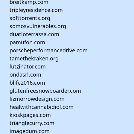
breitkamp.com
tripleyresidence.com
softtorrents.org
somosvulnerables.org
duatloterrassa.com
pamufon.com
porscheperformancedrive.com
tamethekraken.org
lutzinator.com
ondasrl.com
blife2016.com
glutenfreesnowboarder.com
lizmorrowdesign.com
healwithcannabidiol.com
kioskpages.com
trianglecurry.com
imagedum.com