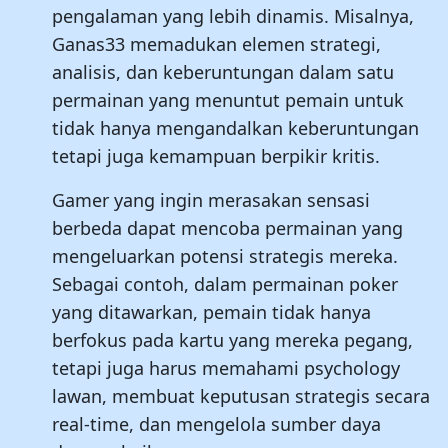
pengalaman yang lebih dinamis. Misalnya,
Ganas33 memadukan elemen strategi,
analisis, dan keberuntungan dalam satu
permainan yang menuntut pemain untuk
tidak hanya mengandalkan keberuntungan
tetapi juga kemampuan berpikir kritis.
Gamer yang ingin merasakan sensasi
berbeda dapat mencoba permainan yang
mengeluarkan potensi strategis mereka.
Sebagai contoh, dalam permainan poker
yang ditawarkan, pemain tidak hanya
berfokus pada kartu yang mereka pegang,
tetapi juga harus memahami psychology
lawan, membuat keputusan strategis secara
real-time, dan mengelola sumber daya