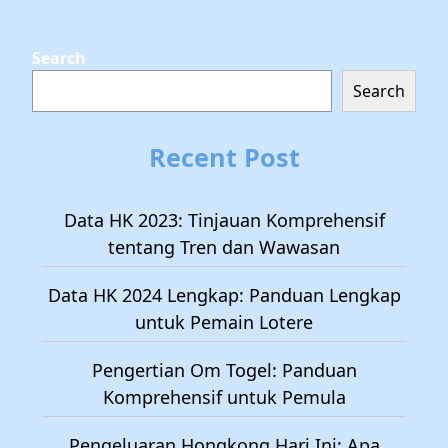
Search
Search
Recent Post
Data HK 2023: Tinjauan Komprehensif
tentang Tren dan Wawasan
Data HK 2024 Lengkap: Panduan Lengkap
untuk Pemain Lotere
Pengertian Om Togel: Panduan
Komprehensif untuk Pemula
Pengeluaran Hongkong Hari Ini: Apa