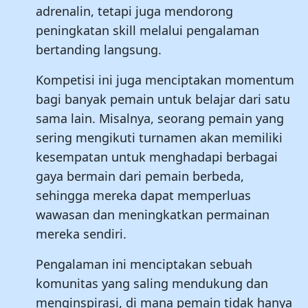
adrenalin, tetapi juga mendorong
peningkatan skill melalui pengalaman
bertanding langsung.
Kompetisi ini juga menciptakan momentum
bagi banyak pemain untuk belajar dari satu
sama lain. Misalnya, seorang pemain yang
sering mengikuti turnamen akan memiliki
kesempatan untuk menghadapi berbagai
gaya bermain dari pemain berbeda,
sehingga mereka dapat memperluas
wawasan dan meningkatkan permainan
mereka sendiri.
Pengalaman ini menciptakan sebuah
komunitas yang saling mendukung dan
menginspirasi, di mana pemain tidak hanya