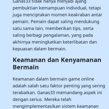
Ganas33 tidak hanya menjadi ajang
pembuktian kemampuan individual, tetapi
juga menciptakan momen keakraban antar
pemain. Pemain dapat saling mendukung
satu sama lain, memberikan tips, serta
saling berbagi pengalaman, yang pada
akhirnya meningkatkan keterlibatan dan
kepuasan dalam bermain.
Keamanan dan Kenyamanan
Bermain
Keamanan dalam bermain game online
adalah salah satu faktor penting yang sering
terabaikan. Ganas33 memandang aspek ini
dengan serius. Mereka telah
mengimplementasikan sistem keamanan