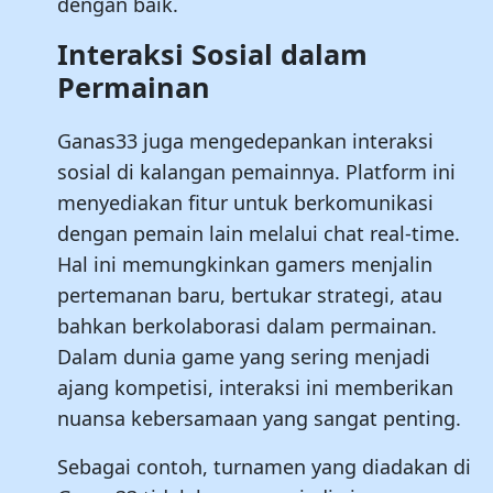
dengan baik.
Interaksi Sosial dalam
Permainan
Ganas33 juga mengedepankan interaksi
sosial di kalangan pemainnya. Platform ini
menyediakan fitur untuk berkomunikasi
dengan pemain lain melalui chat real-time.
Hal ini memungkinkan gamers menjalin
pertemanan baru, bertukar strategi, atau
bahkan berkolaborasi dalam permainan.
Dalam dunia game yang sering menjadi
ajang kompetisi, interaksi ini memberikan
nuansa kebersamaan yang sangat penting.
Sebagai contoh, turnamen yang diadakan di