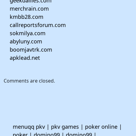
geekdailies.com
merchrain.com
kmbb28.com
callreportsforum.com
sokmilya.com
abyluny.com
boomjavtrk.com
apklead.net
Comments are closed.
menuqq pkv
|
pkv games
|
poker online
|
poker
|
domino99
|
domino99
|