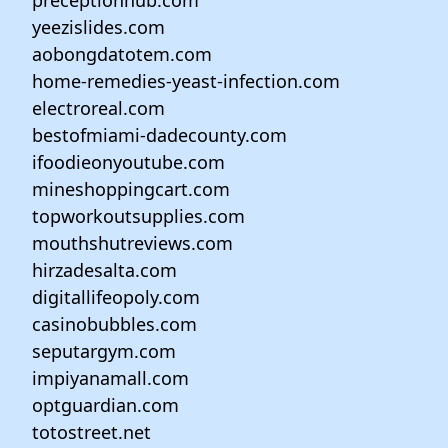
preceptionhub.com
yeezislides.com
aobongdatotem.com
home-remedies-yeast-infection.com
electroreal.com
bestofmiami-dadecounty.com
ifoodieonyoutube.com
mineshoppingcart.com
topworkoutsupplies.com
mouthshutreviews.com
hirzadesalta.com
digitallifeopoly.com
casinobubbles.com
seputargym.com
impiyanamall.com
optguardian.com
totostreet.net