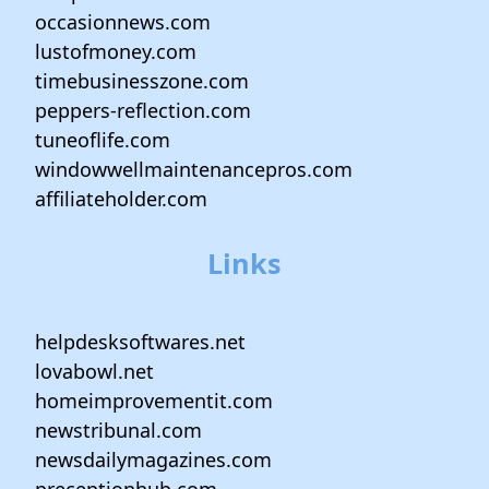
occasionnews.com
lustofmoney.com
timebusinesszone.com
peppers-reflection.com
tuneoflife.com
windowwellmaintenancepros.com
affiliateholder.com
Links
helpdesksoftwares.net
lovabowl.net
homeimprovementit.com
newstribunal.com
newsdailymagazines.com