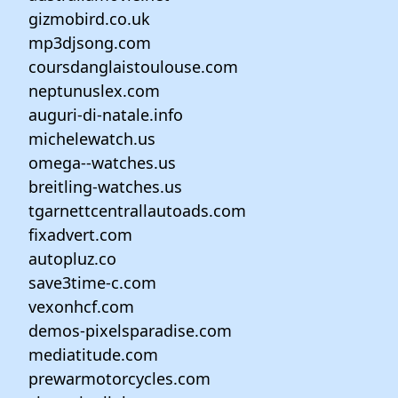
gizmobird.co.uk
mp3djsong.com
coursdanglaistoulouse.com
neptunuslex.com
auguri-di-natale.info
michelewatch.us
omega--watches.us
breitling-watches.us
tgarnettcentrallautoads.com
fixadvert.com
autopluz.co
save3time-c.com
vexonhcf.com
demos-pixelsparadise.com
mediatitude.com
prewarmotorcycles.com