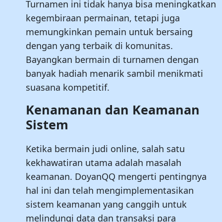
Turnamen ini tidak hanya bisa meningkatkan
kegembiraan permainan, tetapi juga
memungkinkan pemain untuk bersaing
dengan yang terbaik di komunitas.
Bayangkan bermain di turnamen dengan
banyak hadiah menarik sambil menikmati
suasana kompetitif.
Kenamanan dan Keamanan
Sistem
Ketika bermain judi online, salah satu
kekhawatiran utama adalah masalah
keamanan. DoyanQQ mengerti pentingnya
hal ini dan telah mengimplementasikan
sistem keamanan yang canggih untuk
melindungi data dan transaksi para