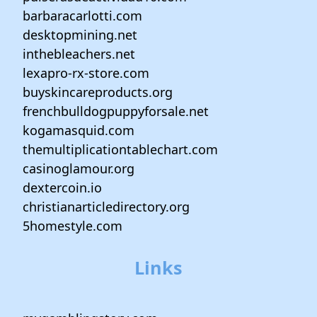
barbaracarlotti.com
desktopmining.net
inthebleachers.net
lexapro-rx-store.com
buyskincareproducts.org
frenchbulldogpuppyforsale.net
kogamasquid.com
themultiplicationtablechart.com
casinoglamour.org
dextercoin.io
christianarticledirectory.org
5homestyle.com
Links