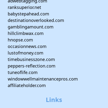
adwebtagging.com
ranksuperior.net
babystepahead.com
destinationoverlooked.com
gamblingamount.com
hillclimbwax.com
hnopse.com
occasionnews.com
lustofmoney.com
timebusinesszone.com
peppers-reflection.com
tuneoflife.com
windowwellmaintenancepros.com
affiliateholder.com
Links