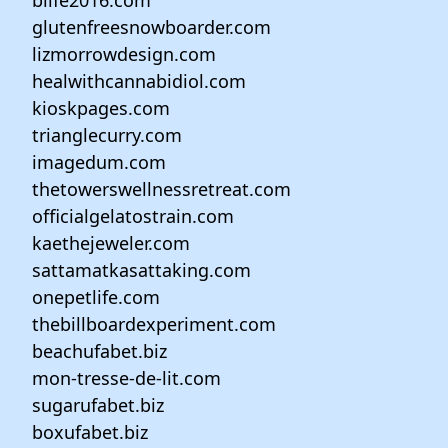
blife2016.com
glutenfreesnowboarder.com
lizmorrowdesign.com
healwithcannabidiol.com
kioskpages.com
trianglecurry.com
imagedum.com
thetowerswellnessretreat.com
officialgelatostrain.com
kaethejeweler.com
sattamatkasattaking.com
onepetlife.com
thebillboardexperiment.com
beachufabet.biz
mon-tresse-de-lit.com
sugarufabet.biz
boxufabet.biz