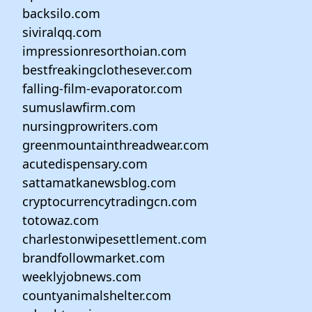
backsilo.com
siviralqq.com
impressionresorthoian.com
bestfreakingclothesever.com
falling-film-evaporator.com
sumuslawfirm.com
nursingprowriters.com
greenmountainthreadwear.com
acutedispensary.com
sattamatkanewsblog.com
cryptocurrencytradingcn.com
totowaz.com
charlestonwipesettlement.com
brandfollowmarket.com
weeklyjobnews.com
countyanimalshelter.com