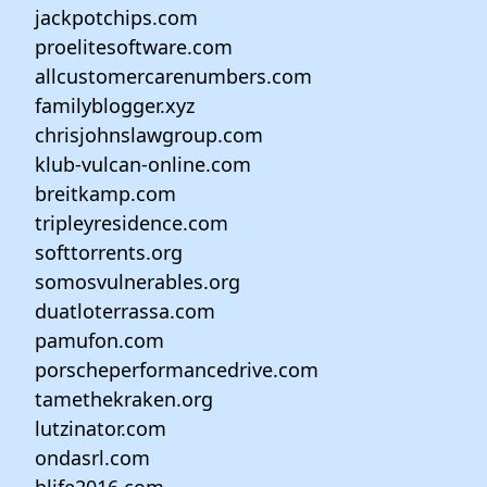
jackpotchips.com
proelitesoftware.com
allcustomercarenumbers.com
familyblogger.xyz
chrisjohnslawgroup.com
klub-vulcan-online.com
breitkamp.com
tripleyresidence.com
softtorrents.org
somosvulnerables.org
duatloterrassa.com
pamufon.com
porscheperformancedrive.com
tamethekraken.org
lutzinator.com
ondasrl.com