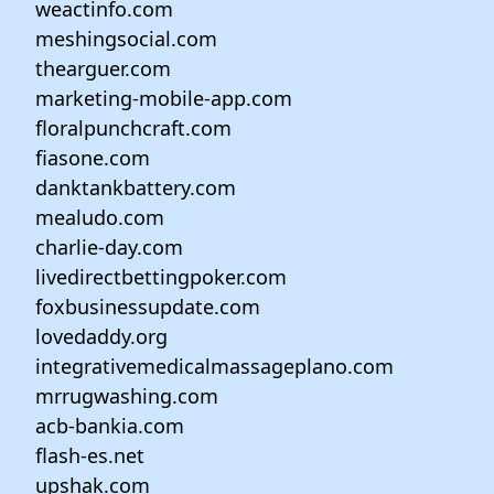
weactinfo.com
meshingsocial.com
thearguer.com
marketing-mobile-app.com
floralpunchcraft.com
fiasone.com
danktankbattery.com
mealudo.com
charlie-day.com
livedirectbettingpoker.com
foxbusinessupdate.com
lovedaddy.org
integrativemedicalmassageplano.com
mrrugwashing.com
acb-bankia.com
flash-es.net
upshak.com