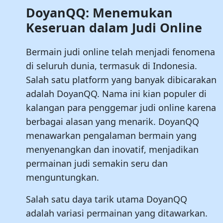
DoyanQQ: Menemukan
Keseruan dalam Judi Online
Bermain judi online telah menjadi fenomena
di seluruh dunia, termasuk di Indonesia.
Salah satu platform yang banyak dibicarakan
adalah DoyanQQ. Nama ini kian populer di
kalangan para penggemar judi online karena
berbagai alasan yang menarik. DoyanQQ
menawarkan pengalaman bermain yang
menyenangkan dan inovatif, menjadikan
permainan judi semakin seru dan
menguntungkan.
Salah satu daya tarik utama DoyanQQ
adalah variasi permainan yang ditawarkan.