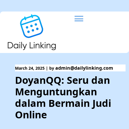
Skip
to
content
admin@dailylinking.com
March 24, 2025
|
by
DoyanQQ: Seru dan
Menguntungkan
dalam Bermain Judi
Online