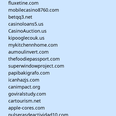
fluxetine.com
mobilecasino8760.com
betqq3.net
casinoloans5.us
CasinoAuction.us
kipooglecouk.us
mykitchennhome.com
aumoulinvert.com
thefoodiepassport.com
superwindowproject.com
papibakigrafo.com
icanhazjs.com
canimpact.org
goviralstudy.com
cartourism.net
apple-cores.com
pulserasdeactividad10.com