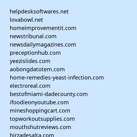
helpdesksoftwares.net
lovabowl.net
homeimprovementit.com
newstribunal.com
newsdailymagazines.com
preceptionhub.com
yeezislides.com
aobongdatotem.com
home-remedies-yeast-infection.com
electroreal.com
bestofmiami-dadecounty.com
ifoodieonyoutube.com
mineshoppingcart.com
topworkoutsupplies.com
mouthshutreviews.com
hirzadesalta.com