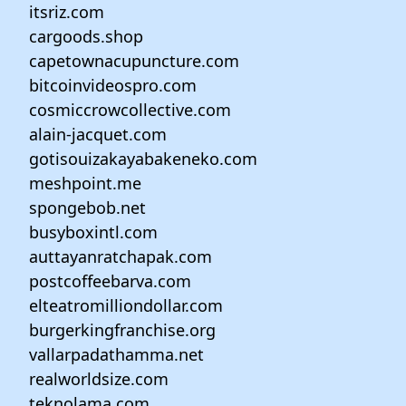
itsriz.com
cargoods.shop
capetownacupuncture.com
bitcoinvideospro.com
cosmiccrowcollective.com
alain-jacquet.com
gotisouizakayabakeneko.com
meshpoint.me
spongebob.net
busyboxintl.com
auttayanratchapak.com
postcoffeebarva.com
elteatromilliondollar.com
burgerkingfranchise.org
vallarpadathamma.net
realworldsize.com
teknolama.com