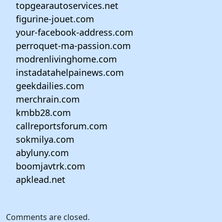
topgearautoservices.net
figurine-jouet.com
your-facebook-address.com
perroquet-ma-passion.com
modrenlivinghome.com
instadatahelpainews.com
geekdailies.com
merchrain.com
kmbb28.com
callreportsforum.com
sokmilya.com
abyluny.com
boomjavtrk.com
apklead.net
Comments are closed.