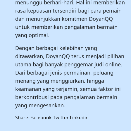
menunggu berhari-hari. Hal ini memberikan
rasa kepuasan tersendiri bagi para pemain
dan menunjukkan komitmen DoyanQQ
untuk memberikan pengalaman bermain
yang optimal.
Dengan berbagai kelebihan yang
ditawarkan, DoyanQQ terus menjadi pilihan
utama bagi banyak penggemar judi online.
Dari berbagai jenis permainan, peluang
menang yang menggiurkan, hingga
keamanan yang terjamin, semua faktor ini
berkontribusi pada pengalaman bermain
yang mengesankan.
Share:
Facebook
Twitter
Linkedin