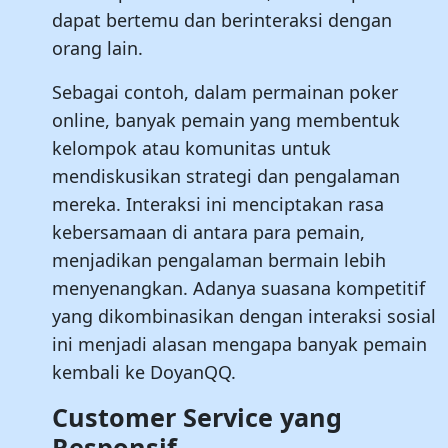
dapat bertemu dan berinteraksi dengan
orang lain.
Sebagai contoh, dalam permainan poker
online, banyak pemain yang membentuk
kelompok atau komunitas untuk
mendiskusikan strategi dan pengalaman
mereka. Interaksi ini menciptakan rasa
kebersamaan di antara para pemain,
menjadikan pengalaman bermain lebih
menyenangkan. Adanya suasana kompetitif
yang dikombinasikan dengan interaksi sosial
ini menjadi alasan mengapa banyak pemain
kembali ke DoyanQQ.
Customer Service yang
Responsif