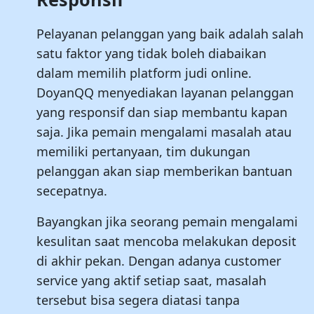
Pelayanan pelanggan yang baik adalah salah
satu faktor yang tidak boleh diabaikan
dalam memilih platform judi online.
DoyanQQ menyediakan layanan pelanggan
yang responsif dan siap membantu kapan
saja. Jika pemain mengalami masalah atau
memiliki pertanyaan, tim dukungan
pelanggan akan siap memberikan bantuan
secepatnya.
Bayangkan jika seorang pemain mengalami
kesulitan saat mencoba melakukan deposit
di akhir pekan. Dengan adanya customer
service yang aktif setiap saat, masalah
tersebut bisa segera diatasi tanpa