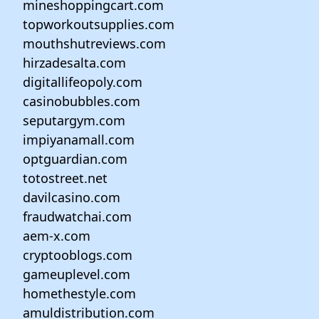
mineshoppingcart.com
topworkoutsupplies.com
mouthshutreviews.com
hirzadesalta.com
digitallifeopoly.com
casinobubbles.com
seputargym.com
impiyanamall.com
optguardian.com
totostreet.net
davilcasino.com
fraudwatchai.com
aem-x.com
cryptooblogs.com
gameuplevel.com
homethestyle.com
amuldistribution.com