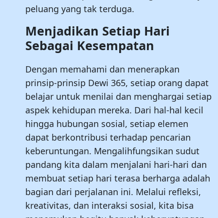
peluang yang tak terduga.
Menjadikan Setiap Hari
Sebagai Kesempatan
Dengan memahami dan menerapkan
prinsip-prinsip Dewi 365, setiap orang dapat
belajar untuk menilai dan menghargai setiap
aspek kehidupan mereka. Dari hal-hal kecil
hingga hubungan sosial, setiap elemen
dapat berkontribusi terhadap pencarian
keberuntungan. Mengalihfungsikan sudut
pandang kita dalam menjalani hari-hari dan
membuat setiap hari terasa berharga adalah
bagian dari perjalanan ini. Melalui refleksi,
kreativitas, dan interaksi sosial, kita bisa