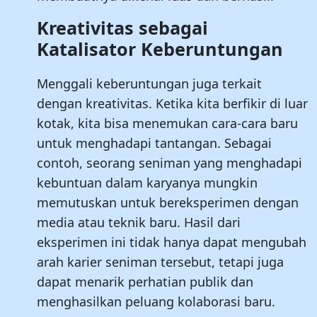
Kreativitas sebagai
Katalisator Keberuntungan
Menggali keberuntungan juga terkait
dengan kreativitas. Ketika kita berfikir di luar
kotak, kita bisa menemukan cara-cara baru
untuk menghadapi tantangan. Sebagai
contoh, seorang seniman yang menghadapi
kebuntuan dalam karyanya mungkin
memutuskan untuk bereksperimen dengan
media atau teknik baru. Hasil dari
eksperimen ini tidak hanya dapat mengubah
arah karier seniman tersebut, tetapi juga
dapat menarik perhatian publik dan
menghasilkan peluang kolaborasi baru.