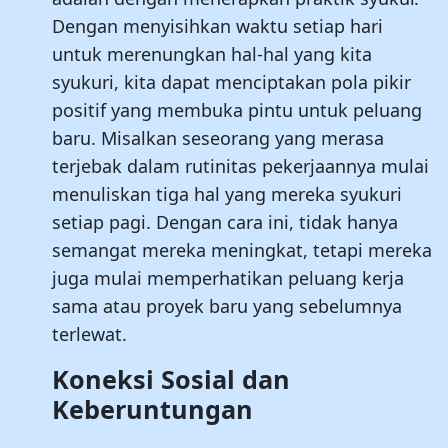
Dengan menyisihkan waktu setiap hari
untuk merenungkan hal-hal yang kita
syukuri, kita dapat menciptakan pola pikir
positif yang membuka pintu untuk peluang
baru. Misalkan seseorang yang merasa
terjebak dalam rutinitas pekerjaannya mulai
menuliskan tiga hal yang mereka syukuri
setiap pagi. Dengan cara ini, tidak hanya
semangat mereka meningkat, tetapi mereka
juga mulai memperhatikan peluang kerja
sama atau proyek baru yang sebelumnya
terlewat.
Koneksi Sosial dan
Keberuntungan