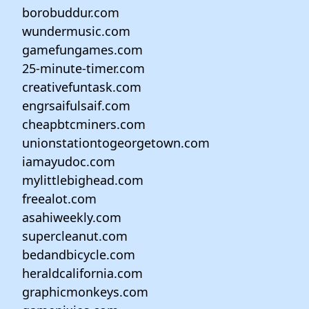
borobuddur.com
wundermusic.com
gamefungames.com
25-minute-timer.com
creativefuntask.com
engrsaifulsaif.com
cheapbtcminers.com
unionstationtogeorgetown.com
iamayudoc.com
mylittlebighead.com
freealot.com
asahiweekly.com
supercleanut.com
bedandbicycle.com
heraldcalifornia.com
graphicmonkeys.com