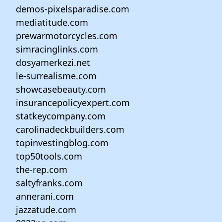
demos-pixelsparadise.com
mediatitude.com
prewarmotorcycles.com
simracinglinks.com
dosyamerkezi.net
le-surrealisme.com
showcasebeauty.com
insurancepolicyexpert.com
statkeycompany.com
carolinadeckbuilders.com
topinvestingblog.com
top50tools.com
the-rep.com
saltyfranks.com
annerani.com
jazzatude.com