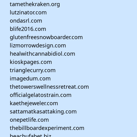
tamethekraken.org
lutzinator.com
ondasrl.com
blife2016.com
glutenfreesnowboarder.com
lizmorrowdesign.com
healwithcannabidiol.com
kioskpages.com
trianglecurry.com
imagedum.com
thetowerswellnessretreat.com
officialgelatostrain.com
kaethejeweler.com
sattamatkasattaking.com
onepetlife.com
thebillboardexperiment.com
beachufabet.biz