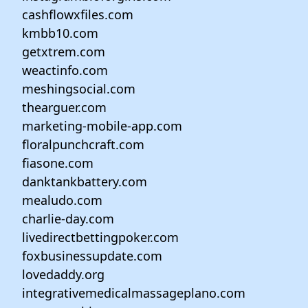
cashflowxfiles.com
kmbb10.com
getxtrem.com
weactinfo.com
meshingsocial.com
thearguer.com
marketing-mobile-app.com
floralpunchcraft.com
fiasone.com
danktankbattery.com
mealudo.com
charlie-day.com
livedirectbettingpoker.com
foxbusinessupdate.com
lovedaddy.org
integrativemedicalmassageplano.com