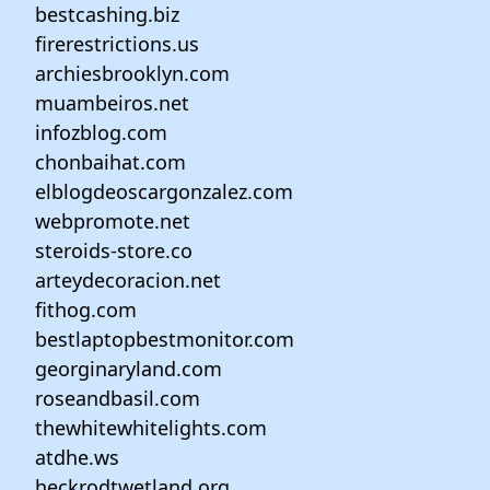
bestcashing.biz
firerestrictions.us
archiesbrooklyn.com
muambeiros.net
infozblog.com
chonbaihat.com
elblogdeoscargonzalez.com
webpromote.net
steroids-store.co
arteydecoracion.net
fithog.com
bestlaptopbestmonitor.com
georginaryland.com
roseandbasil.com
thewhitewhitelights.com
atdhe.ws
heckrodtwetland.org