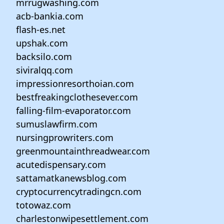
mrrugwashing.com
acb-bankia.com
flash-es.net
upshak.com
backsilo.com
siviralqq.com
impressionresorthoian.com
bestfreakingclothesever.com
falling-film-evaporator.com
sumuslawfirm.com
nursingprowriters.com
greenmountainthreadwear.com
acutedispensary.com
sattamatkanewsblog.com
cryptocurrencytradingcn.com
totowaz.com
charlestonwipesettlement.com