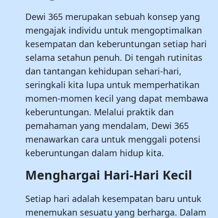
Dewi 365 merupakan sebuah konsep yang
mengajak individu untuk mengoptimalkan
kesempatan dan keberuntungan setiap hari
selama setahun penuh. Di tengah rutinitas
dan tantangan kehidupan sehari-hari,
seringkali kita lupa untuk memperhatikan
momen-momen kecil yang dapat membawa
keberuntungan. Melalui praktik dan
pemahaman yang mendalam, Dewi 365
menawarkan cara untuk menggali potensi
keberuntungan dalam hidup kita.
Menghargai Hari-Hari Kecil
Setiap hari adalah kesempatan baru untuk
menemukan sesuatu yang berharga. Dalam