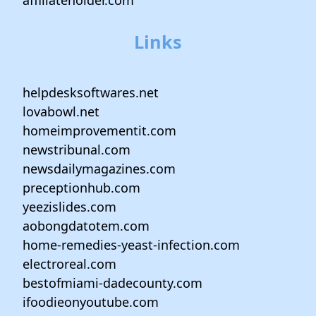
affiliateholder.com
Links
helpdesksoftwares.net
lovabowl.net
homeimprovementit.com
newstribunal.com
newsdailymagazines.com
preceptionhub.com
yeezislides.com
aobongdatotem.com
home-remedies-yeast-infection.com
electroreal.com
bestofmiami-dadecounty.com
ifoodieonyoutube.com