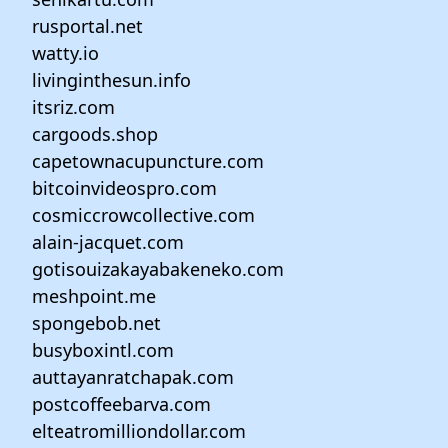
rusportal.net
watty.io
livinginthesun.info
itsriz.com
cargoods.shop
capetownacupuncture.com
bitcoinvideospro.com
cosmiccrowcollective.com
alain-jacquet.com
gotisouizakayabakeneko.com
meshpoint.me
spongebob.net
busyboxintl.com
auttayanratchapak.com
postcoffeebarva.com
elteatromilliondollar.com