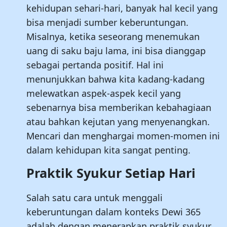
kehidupan sehari-hari, banyak hal kecil yang
bisa menjadi sumber keberuntungan.
Misalnya, ketika seseorang menemukan
uang di saku baju lama, ini bisa dianggap
sebagai pertanda positif. Hal ini
menunjukkan bahwa kita kadang-kadang
melewatkan aspek-aspek kecil yang
sebenarnya bisa memberikan kebahagiaan
atau bahkan kejutan yang menyenangkan.
Mencari dan menghargai momen-momen ini
dalam kehidupan kita sangat penting.
Praktik Syukur Setiap Hari
Salah satu cara untuk menggali
keberuntungan dalam konteks Dewi 365
adalah dengan menerapkan praktik syukur.