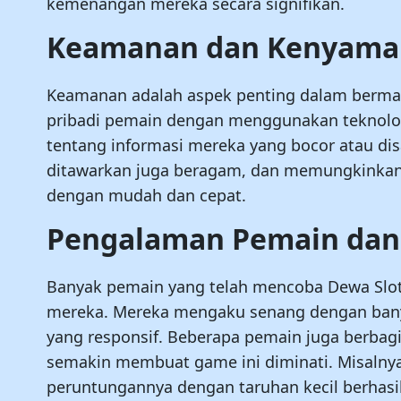
kemenangan mereka secara signifikan.
Keamanan dan Kenyama
Keamanan adalah aspek penting dalam bermai
pribadi pemain dengan menggunakan teknologi 
tentang informasi mereka yang bocor atau dis
ditawarkan juga beragam, dan memungkinkan
dengan mudah dan cepat.
Pengalaman Pemain dan
Banyak pemain yang telah mencoba Dewa Slot
mereka. Mereka mengaku senang dengan bany
yang responsif. Beberapa pemain juga berbag
semakin membuat game ini diminati. Misalny
peruntungannya dengan taruhan kecil berha