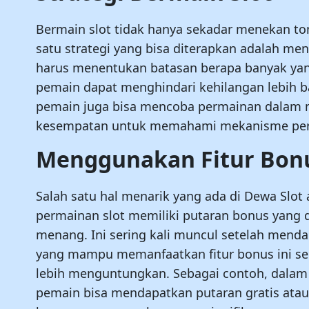
Bermain slot tidak hanya sekadar menekan tomb
satu strategi yang bisa diterapkan adalah m
harus menentukan batasan berapa banyak yang
pemain dapat menghindari kehilangan lebih ba
pemain juga bisa mencoba permainan dalam mo
kesempatan untuk memahami mekanisme permai
Menggunakan Fitur Bon
Salah satu hal menarik yang ada di Dewa Slot
permainan slot memiliki putaran bonus yan
menang. Ini sering kali muncul setelah mend
yang mampu memanfaatkan fitur bonus ini ser
lebih menguntungkan. Sebagai contoh, dala
pemain bisa mendapatkan putaran gratis ata