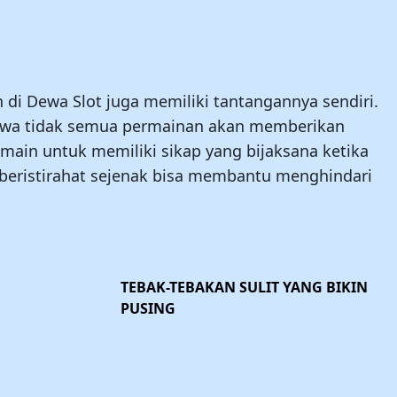
n
di Dewa Slot juga memiliki tantangannya sendiri.
hwa tidak semua permainan akan memberikan
main untuk memiliki sikap yang bijaksana ketika
beristirahat sejenak bisa membantu menghindari
TEBAK-TEBAKAN SULIT YANG BIKIN
PUSING