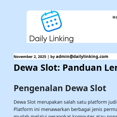
Skip
H
to
content
admin@dailylinking.com
November 2, 2025
|
by
Dewa Slot: Panduan L
Pengenalan Dewa Slot
Dewa Slot merupakan salah satu platform judi
Platform ini menawarkan berbagai jenis perma
mudah melalui perangkat komputer atau ponse