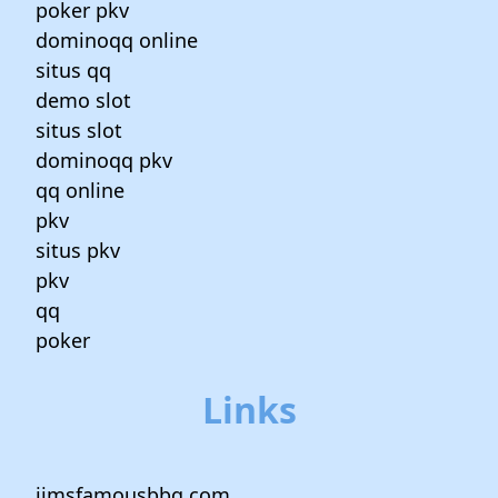
poker pkv
dominoqq online
situs qq
demo slot
situs slot
dominoqq pkv
qq online
pkv
situs pkv
pkv
qq
poker
Links
jimsfamousbbq.com