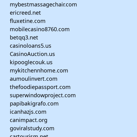
mybestmassagechair.com
ericreed.net
fluxetine.com
mobilecasino8760.com
betqq3.net
casinoloans5.us
CasinoAuction.us
kipooglecouk.us
mykitchennhome.com
aumoulinvert.com
thefoodiepassport.com
superwindowproject.com
papibakigrafo.com
icanhazjs.com
canimpact.org
goviralstudy.com
cartourism.net