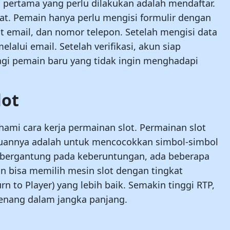
 pertama yang perlu dilakukan adalah mendaftar.
at. Pemain hanya perlu mengisi formulir dengan
t email, dan nomor telepon. Setelah mengisi data
lalui email. Setelah verifikasi, akun siap
gi pemain baru yang tidak ingin menghadapi
ot
mi cara kerja permainan slot. Permainan slot
Tujuannya adalah untuk mencocokkan simbol-simbol
i bergantung pada keberuntungan, ada beberapa
in bisa memilih mesin slot dengan tingkat
n to Player) yang lebih baik. Semakin tinggi RTP,
nang dalam jangka panjang.