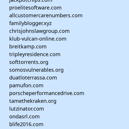
proelitesoftware.com
allcustomercarenumbers.com
familyblogger.xyz
chrisjohnslawgroup.com
klub-vulcan-online.com
breitkamp.com
tripleyresidence.com
softtorrents.org
somosvulnerables.org
duatloterrassa.com
pamufon.com
porscheperformancedrive.com
tamethekraken.org
lutzinator.com
ondasrl.com
blife2016.com