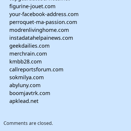
figurine-jouet.com
your-facebook-address.com
perroquet-ma-passion.com
modrenlivinghome.com
instadatahelpainews.com
geekdailies.com
merchrain.com
kmbb28.com
callreportsforum.com
sokmilya.com
abyluny.com
boomjavtrk.com
apklead.net
Comments are closed.