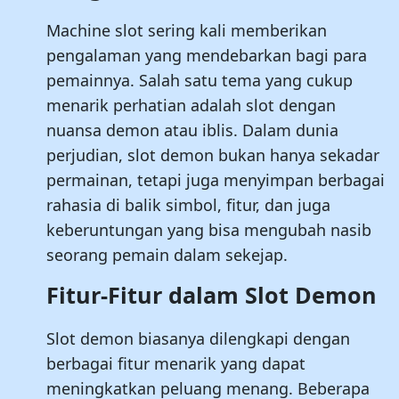
Machine slot sering kali memberikan
pengalaman yang mendebarkan bagi para
pemainnya. Salah satu tema yang cukup
menarik perhatian adalah slot dengan
nuansa demon atau iblis. Dalam dunia
perjudian, slot demon bukan hanya sekadar
permainan, tetapi juga menyimpan berbagai
rahasia di balik simbol, fitur, dan juga
keberuntungan yang bisa mengubah nasib
seorang pemain dalam sekejap.
Fitur-Fitur dalam Slot Demon
Slot demon biasanya dilengkapi dengan
berbagai fitur menarik yang dapat
meningkatkan peluang menang. Beberapa