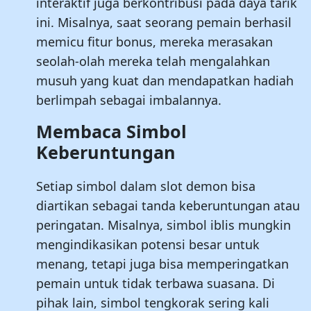
interaktif juga berkontribusi pada daya tarik
ini. Misalnya, saat seorang pemain berhasil
memicu fitur bonus, mereka merasakan
seolah-olah mereka telah mengalahkan
musuh yang kuat dan mendapatkan hadiah
berlimpah sebagai imbalannya.
Membaca Simbol
Keberuntungan
Setiap simbol dalam slot demon bisa
diartikan sebagai tanda keberuntungan atau
peringatan. Misalnya, simbol iblis mungkin
mengindikasikan potensi besar untuk
menang, tetapi juga bisa memperingatkan
pemain untuk tidak terbawa suasana. Di
pihak lain, simbol tengkorak sering kali