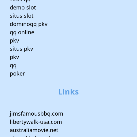
demo slot
situs slot
dominoqq pkv
qq online
pkv
situs pkv
pkv
qq
poker
Links
jimsfamousbbq.com
libertywalk-usa.com
australiamovie.net