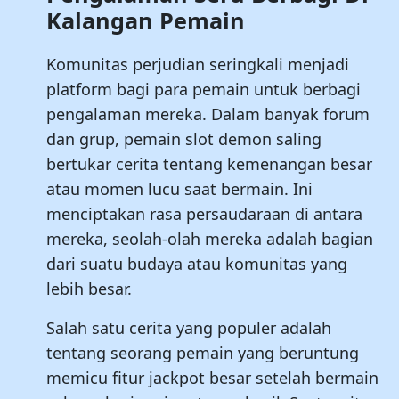
Kalangan Pemain
Komunitas perjudian seringkali menjadi
platform bagi para pemain untuk berbagi
pengalaman mereka. Dalam banyak forum
dan grup, pemain slot demon saling
bertukar cerita tentang kemenangan besar
atau momen lucu saat bermain. Ini
menciptakan rasa persaudaraan di antara
mereka, seolah-olah mereka adalah bagian
dari suatu budaya atau komunitas yang
lebih besar.
Salah satu cerita yang populer adalah
tentang seorang pemain yang beruntung
memicu fitur jackpot besar setelah bermain