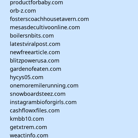
productforbaby.com
orb-z.com
fosterscoachhousetavern.com
mesasdecultivoonline.com
boilersnbits.com
latestviralpost.com
newfreearticle.com
blitzpowerusa.com
gardenofeaten.com
hycys05.com
onemoremilerunning.com
snowboardsteez.com
instagrambioforgirls.com
cashflowxfiles.com
kmbb10.com
getxtrem.com
weactinfo.com