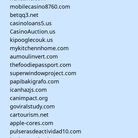
mobilecasino8760.com
betqq3.net
casinoloans5.us
CasinoAuction.us
kipooglecouk.us
mykitchennhome.com
aumoulinvert.com
thefoodiepassport.com
superwindowproject.com
papibakigrafo.com
icanhazjs.com
canimpact.org
goviralstudy.com
cartourism.net
apple-cores.com
pulserasdeactividad10.com