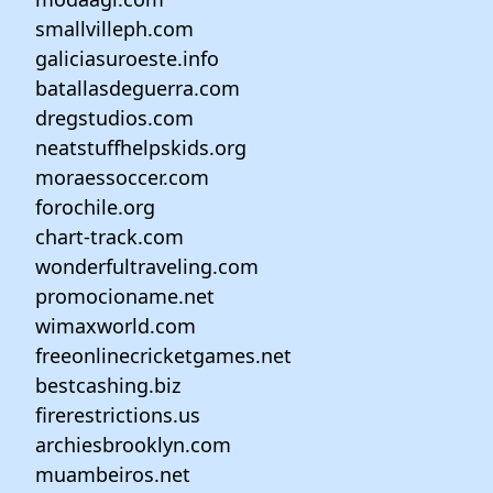
smallvilleph.com
galiciasuroeste.info
batallasdeguerra.com
dregstudios.com
neatstuffhelpskids.org
moraessoccer.com
forochile.org
chart-track.com
wonderfultraveling.com
promocioname.net
wimaxworld.com
freeonlinecricketgames.net
bestcashing.biz
firerestrictions.us
archiesbrooklyn.com
muambeiros.net