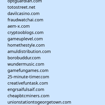
optguardian.com
totostreet.net
davilcasino.com
fraudwatchai.com
aem-x.com
cryptooblogs.com
gameuplevel.com
homethestyle.com
amuldistribution.com
borobuddur.com
wundermusic.com
gamefungames.com
25-minute-timer.com
creativefuntask.com
engrsaifulsaif.com
cheapbtcminers.com
unionstationtogeorgetown.com