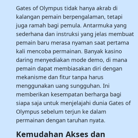
Gates of Olympus tidak hanya akrab di
kalangan pemain berpengalaman, tetapi
juga ramah bagi pemula. Antarmuka yang
sederhana dan instruksi yang jelas membuat
pemain baru merasa nyaman saat pertama
kali mencoba permainan. Banyak kasino
daring menyediakan mode demo, di mana
pemain dapat membiasakan diri dengan
mekanisme dan fitur tanpa harus
menggunakan uang sungguhan. Ini
memberikan kesempatan berharga bagi
siapa saja untuk menjelajahi dunia Gates of
Olympus sebelum terjun ke dalam
permainan dengan taruhan nyata.
Kemudahan Akses dan