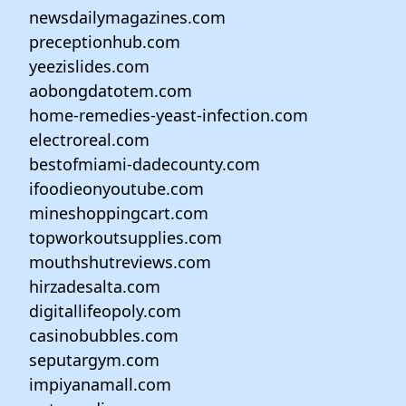
newsdailymagazines.com
preceptionhub.com
yeezislides.com
aobongdatotem.com
home-remedies-yeast-infection.com
electroreal.com
bestofmiami-dadecounty.com
ifoodieonyoutube.com
mineshoppingcart.com
topworkoutsupplies.com
mouthshutreviews.com
hirzadesalta.com
digitallifeopoly.com
casinobubbles.com
seputargym.com
impiyanamall.com