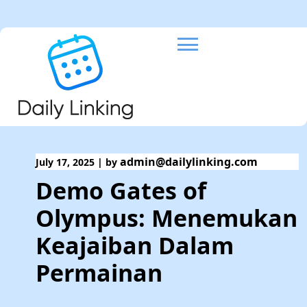
Skip
to
content
admin@dailylinking.com
July 17, 2025
|
by
Demo Gates of
Olympus: Menemukan
Keajaiban Dalam
Permainan