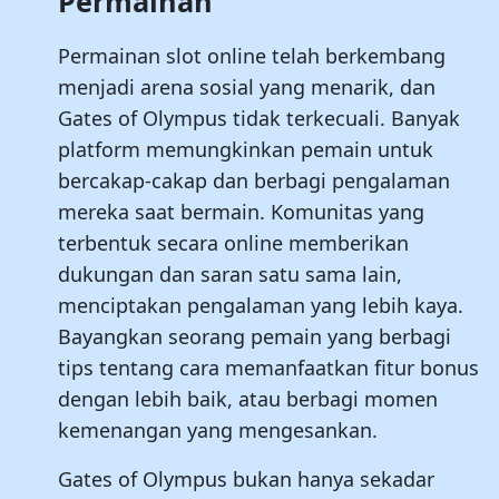
Permainan
Permainan slot online telah berkembang
menjadi arena sosial yang menarik, dan
Gates of Olympus tidak terkecuali. Banyak
platform memungkinkan pemain untuk
bercakap-cakap dan berbagi pengalaman
mereka saat bermain. Komunitas yang
terbentuk secara online memberikan
dukungan dan saran satu sama lain,
menciptakan pengalaman yang lebih kaya.
Bayangkan seorang pemain yang berbagi
tips tentang cara memanfaatkan fitur bonus
dengan lebih baik, atau berbagi momen
kemenangan yang mengesankan.
Gates of Olympus bukan hanya sekadar