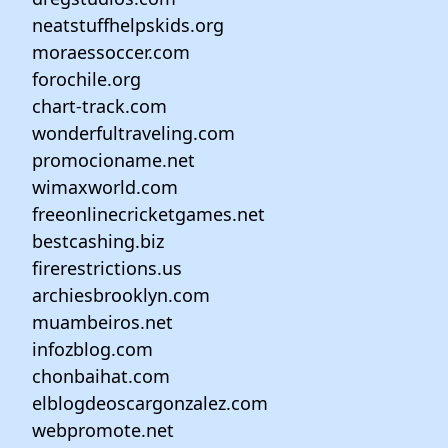
neatstuffhelpskids.org
moraessoccer.com
forochile.org
chart-track.com
wonderfultraveling.com
promocioname.net
wimaxworld.com
freeonlinecricketgames.net
bestcashing.biz
firerestrictions.us
archiesbrooklyn.com
muambeiros.net
infozblog.com
chonbaihat.com
elblogdeoscargonzalez.com
webpromote.net