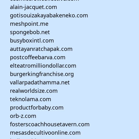
alain-jacquet.com
gotisouizakayabakeneko.com
meshpoint.me
spongebob.net
busyboxintl.com
auttayanratchapak.com
postcoffeebarva.com
elteatromilliondollar.com
burgerkingfranchise.org
vallarpadathamma.net
realworldsize.com
teknolama.com
productforbaby.com
orb-z.com
fosterscoachhousetavern.com
mesasdecultivoonline.com