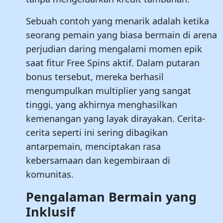
Sebuah contoh yang menarik adalah ketika
seorang pemain yang biasa bermain di arena
perjudian daring mengalami momen epik
saat fitur Free Spins aktif. Dalam putaran
bonus tersebut, mereka berhasil
mengumpulkan multiplier yang sangat
tinggi, yang akhirnya menghasilkan
kemenangan yang layak dirayakan. Cerita-
cerita seperti ini sering dibagikan
antarpemain, menciptakan rasa
kebersamaan dan kegembiraan di
komunitas.
Pengalaman Bermain yang
Inklusif