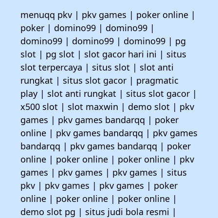
menuqq pkv
|
pkv games
|
poker online
|
poker
|
domino99
|
domino99
|
domino99
|
domino99
|
domino99
|
pg
slot
|
pg slot
|
slot gacor hari ini
|
situs
slot terpercaya
|
situs slot
|
slot anti
rungkat
|
situs slot gacor
|
pragmatic
play
|
slot anti rungkat
|
situs slot gacor
|
x500 slot
|
slot maxwin
|
demo slot
|
pkv
games
|
pkv games bandarqq
|
poker
online
|
pkv games bandarqq
|
pkv games
bandarqq
|
pkv games bandarqq
|
poker
online
|
poker online
|
poker online
|
pkv
games
|
pkv games
|
pkv games
|
situs
pkv
|
pkv games
|
pkv games
|
poker
online
|
poker online
|
poker online
|
demo slot pg
|
situs judi bola resmi
|