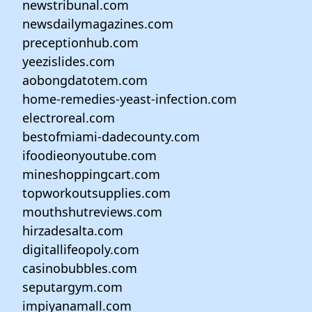
newstribunal.com
newsdailymagazines.com
preceptionhub.com
yeezislides.com
aobongdatotem.com
home-remedies-yeast-infection.com
electroreal.com
bestofmiami-dadecounty.com
ifoodieonyoutube.com
mineshoppingcart.com
topworkoutsupplies.com
mouthshutreviews.com
hirzadesalta.com
digitallifeopoly.com
casinobubbles.com
seputargym.com
impiyanamall.com