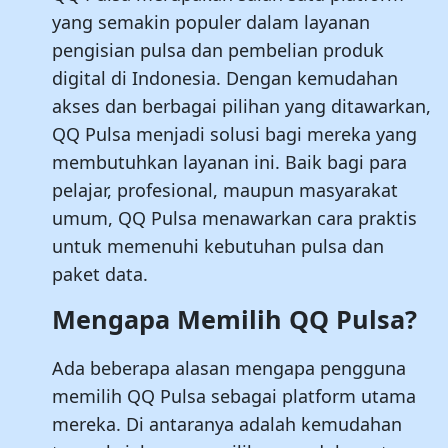
yang semakin populer dalam layanan
pengisian pulsa dan pembelian produk
digital di Indonesia. Dengan kemudahan
akses dan berbagai pilihan yang ditawarkan,
QQ Pulsa menjadi solusi bagi mereka yang
membutuhkan layanan ini. Baik bagi para
pelajar, profesional, maupun masyarakat
umum, QQ Pulsa menawarkan cara praktis
untuk memenuhi kebutuhan pulsa dan
paket data.
Mengapa Memilih QQ Pulsa?
Ada beberapa alasan mengapa pengguna
memilih QQ Pulsa sebagai platform utama
mereka. Di antaranya adalah kemudahan