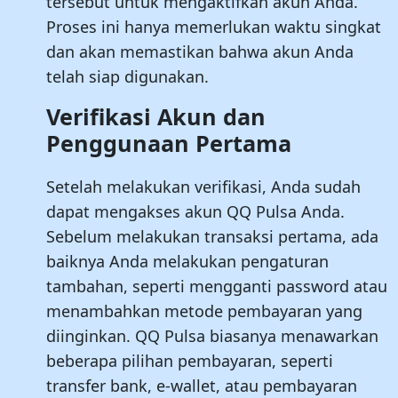
tersebut untuk mengaktifkan akun Anda.
Proses ini hanya memerlukan waktu singkat
dan akan memastikan bahwa akun Anda
telah siap digunakan.
Verifikasi Akun dan
Penggunaan Pertama
Setelah melakukan verifikasi, Anda sudah
dapat mengakses akun QQ Pulsa Anda.
Sebelum melakukan transaksi pertama, ada
baiknya Anda melakukan pengaturan
tambahan, seperti mengganti password atau
menambahkan metode pembayaran yang
diinginkan. QQ Pulsa biasanya menawarkan
beberapa pilihan pembayaran, seperti
transfer bank, e-wallet, atau pembayaran