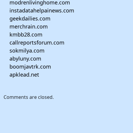
modrenlivinghome.com
instadatahelpainews.com
geekdailies.com
merchrain.com
kmbb28.com
callreportsforum.com
sokmilya.com
abyluny.com
boomjavtrk.com
apklead.net
Comments are closed.