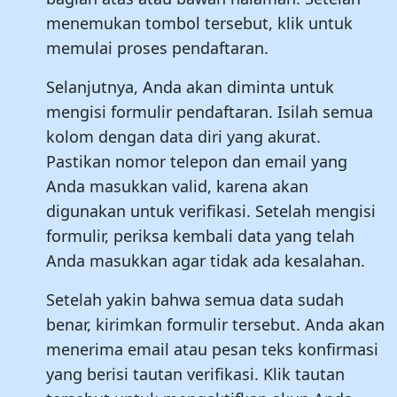
menemukan tombol tersebut, klik untuk
memulai proses pendaftaran.
Selanjutnya, Anda akan diminta untuk
mengisi formulir pendaftaran. Isilah semua
kolom dengan data diri yang akurat.
Pastikan nomor telepon dan email yang
Anda masukkan valid, karena akan
digunakan untuk verifikasi. Setelah mengisi
formulir, periksa kembali data yang telah
Anda masukkan agar tidak ada kesalahan.
Setelah yakin bahwa semua data sudah
benar, kirimkan formulir tersebut. Anda akan
menerima email atau pesan teks konfirmasi
yang berisi tautan verifikasi. Klik tautan