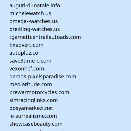
auguri-di-natale.info
michelewatch.us
omega--watches.us
breitling-watches.us
tgarnettcentrallautoads.com
fixadvert.com
autopluz.co
save3time-c.com
vexonhcf.com
demos-pixelsparadise.com
mediatitude.com
prewarmotorcycles.com
simracinglinks.com
dosyamerkezi.net
le-surrealisme.com
showcasebeauty.com