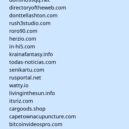
directoryoftheweb.com
donttellashton.com
rush3studio.com
roro90.com
herzio.com
in-hi5.com
krainafantasy.info
todas-noticias.com
senikartu.com
rusportal.net
watty.io
livinginthesun.info
itsriz.com
cargoods.shop
capetownacupuncture.com
bitcoinvideospro.com