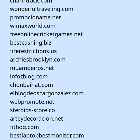
chart-track.com
wonderfultraveling.com
promocioname.net
wimaxworld.com
freeonlinecricketgames.net
bestcashing.biz
firerestrictions.us
archiesbrooklyn.com
muambeiros.net
infozblog.com
chonbaihat.com
elblogdeoscargonzalez.com
webpromote.net
steroids-store.co
arteydecoracion.net
fithog.com
bestlaptopbestmonitor.com