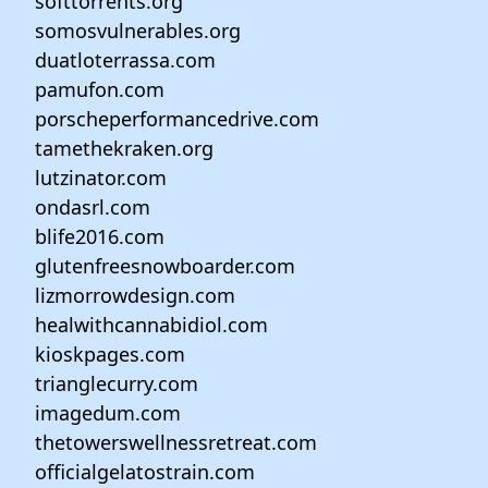
softtorrents.org
somosvulnerables.org
duatloterrassa.com
pamufon.com
porscheperformancedrive.com
tamethekraken.org
lutzinator.com
ondasrl.com
blife2016.com
glutenfreesnowboarder.com
lizmorrowdesign.com
healwithcannabidiol.com
kioskpages.com
trianglecurry.com
imagedum.com
thetowerswellnessretreat.com
officialgelatostrain.com