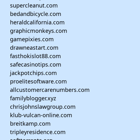
supercleanut.com
bedandbicycle.com
heraldcalifornia.com
graphicmonkeys.com
gamepixies.com
drawneastart.com
fasthokislot88.com
safecasinotips.com
jackpotchips.com
proelitesoftware.com
allcustomercarenumbers.com
familyblogger.xyz
chrisjohnslawgroup.com
klub-vulcan-online.com
breitkamp.com
tripleyresidence.com