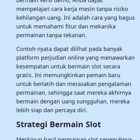
bermain versi demo, Anda dapat
mempelajari cara kerja mesin tanpa risiko
kehilangan uang. Ini adalah cara yang bagus
untuk memahami fitur dan mekanika
permainan tanpa tekanan.
Contoh nyata dapat dilihat pada banyak
platform perjudian online yang menawarkan
kesempatan untuk bermain slot secara
gratis. Ini memungkinkan pemain baru
untuk berlatih dan merasakan pengalaman
permainan, sehingga saat mereka akhirnya
bermain dengan uang sungguhan, mereka
lebih siap dan percaya diri.
Strategi Bermain Slot
Meskipun hasil permainan slot sepenuhnya