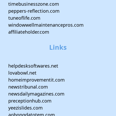
timebusinesszone.com
peppers-reflection.com
tuneoflife.com
windowwellmaintenancepros.com
affiliateholder.com
Links
helpdesksoftwares.net
lovabowl.net
homeimprovementit.com
newstribunal.com
newsdailymagazines.com
preceptionhub.com
yeezislides.com
aobongdatotem.com