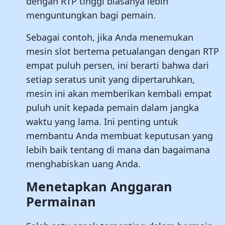
dengan RTP tinggi biasanya lebih
menguntungkan bagi pemain.
Sebagai contoh, jika Anda menemukan
mesin slot bertema petualangan dengan RTP
empat puluh persen, ini berarti bahwa dari
setiap seratus unit yang dipertaruhkan,
mesin ini akan memberikan kembali empat
puluh unit kepada pemain dalam jangka
waktu yang lama. Ini penting untuk
membantu Anda membuat keputusan yang
lebih baik tentang di mana dan bagaimana
menghabiskan uang Anda.
Menetapkan Anggaran
Permainan