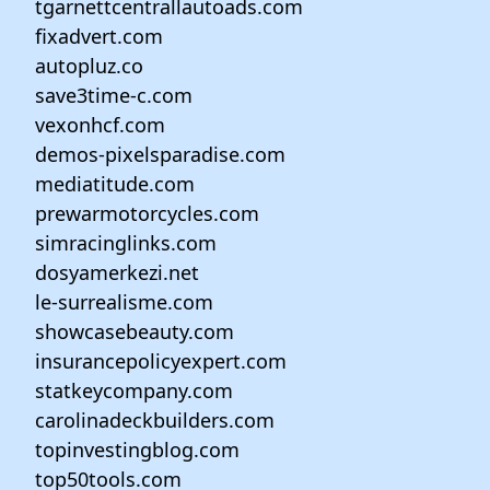
tgarnettcentrallautoads.com
fixadvert.com
autopluz.co
save3time-c.com
vexonhcf.com
demos-pixelsparadise.com
mediatitude.com
prewarmotorcycles.com
simracinglinks.com
dosyamerkezi.net
le-surrealisme.com
showcasebeauty.com
insurancepolicyexpert.com
statkeycompany.com
carolinadeckbuilders.com
topinvestingblog.com
top50tools.com