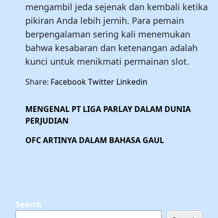
mengambil jeda sejenak dan kembali ketika
pikiran Anda lebih jernih. Para pemain
berpengalaman sering kali menemukan
bahwa kesabaran dan ketenangan adalah
kunci untuk menikmati permainan slot.
Share:
Facebook
Twitter
Linkedin
MENGENAL PT LIGA PARLAY DALAM DUNIA
PERJUDIAN
OFC ARTINYA DALAM BAHASA GAUL
Search