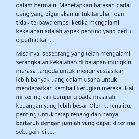
dalam bermain. Menetapkan batasan pada
uang yang digunakan untuk taruhan dan
tidak terbawa emosi ketika mengalami
kekalahan adalah aspek penting yang perlu
diperhatikan.
Misalnya, seseorang yang telah mengalami
serangkaian kekalahan di balapan mungkin
merasa tergoda untuk menginvestasikan
lebih banyak uang dalam usaha untuk
mendapatkan kembali kerugian mereka. Hal
ini sering kali berujung pada masalah
keuangan yang lebih besar. Oleh karena itu,
penting untuk tetap tenang dan hanya
bertaruh dengan jumlah yang dapat diterima
sebagai risiko.