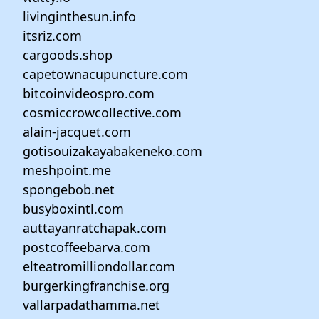
livinginthesun.info
itsriz.com
cargoods.shop
capetownacupuncture.com
bitcoinvideospro.com
cosmiccrowcollective.com
alain-jacquet.com
gotisouizakayabakeneko.com
meshpoint.me
spongebob.net
busyboxintl.com
auttayanratchapak.com
postcoffeebarva.com
elteatromilliondollar.com
burgerkingfranchise.org
vallarpadathamma.net