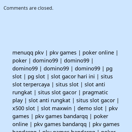
Comments are closed.
menuqq pkv
|
pkv games
|
poker online
|
poker
|
domino99
|
domino99
|
domino99
|
domino99
|
domino99
|
pg
slot
|
pg slot
|
slot gacor hari ini
|
situs
slot terpercaya
|
situs slot
|
slot anti
rungkat
|
situs slot gacor
|
pragmatic
play
|
slot anti rungkat
|
situs slot gacor
|
x500 slot
|
slot maxwin
|
demo slot
|
pkv
games
|
pkv games bandarqq
|
poker
online
|
pkv games bandarqq
|
pkv games