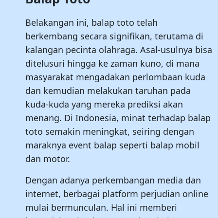
Belakangan ini, balap toto telah
berkembang secara signifikan, terutama di
kalangan pecinta olahraga. Asal-usulnya bisa
ditelusuri hingga ke zaman kuno, di mana
masyarakat mengadakan perlombaan kuda
dan kemudian melakukan taruhan pada
kuda-kuda yang mereka prediksi akan
menang. Di Indonesia, minat terhadap balap
toto semakin meningkat, seiring dengan
maraknya event balap seperti balap mobil
dan motor.
Dengan adanya perkembangan media dan
internet, berbagai platform perjudian online
mulai bermunculan. Hal ini memberi