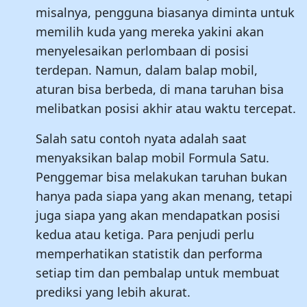
misalnya, pengguna biasanya diminta untuk
memilih kuda yang mereka yakini akan
menyelesaikan perlombaan di posisi
terdepan. Namun, dalam balap mobil,
aturan bisa berbeda, di mana taruhan bisa
melibatkan posisi akhir atau waktu tercepat.
Salah satu contoh nyata adalah saat
menyaksikan balap mobil Formula Satu.
Penggemar bisa melakukan taruhan bukan
hanya pada siapa yang akan menang, tetapi
juga siapa yang akan mendapatkan posisi
kedua atau ketiga. Para penjudi perlu
memperhatikan statistik dan performa
setiap tim dan pembalap untuk membuat
prediksi yang lebih akurat.