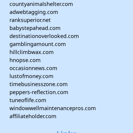
countyanimalshelter.com
adwebtagging.com
ranksuperior.net
babystepahead.com
destinationoverlooked.com
gamblingamount.com
hillclimbwax.com
hnopse.com
occasionnews.com
lustofmoney.com
timebusinesszone.com
peppers-reflection.com
tuneoflife.com
windowwellmaintenancepros.com
affiliateholder.com