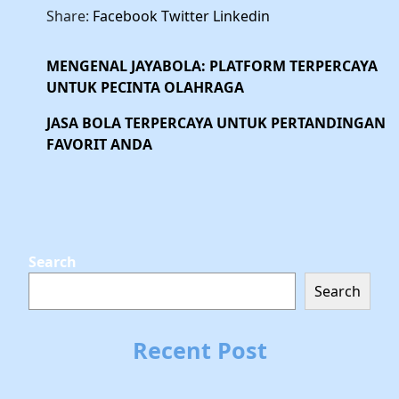
Share:
Facebook
Twitter
Linkedin
MENGENAL JAYABOLA: PLATFORM TERPERCAYA
UNTUK PECINTA OLAHRAGA
JASA BOLA TERPERCAYA UNTUK PERTANDINGAN
FAVORIT ANDA
Search
Search
Recent Post