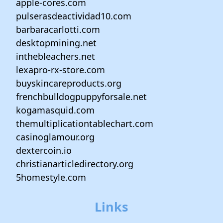
apple-cores.com
pulserasdeactividad10.com
barbaracarlotti.com
desktopmining.net
inthebleachers.net
lexapro-rx-store.com
buyskincareproducts.org
frenchbulldogpuppyforsale.net
kogamasquid.com
themultiplicationtablechart.com
casinoglamour.org
dextercoin.io
christianarticledirectory.org
5homestyle.com
Links