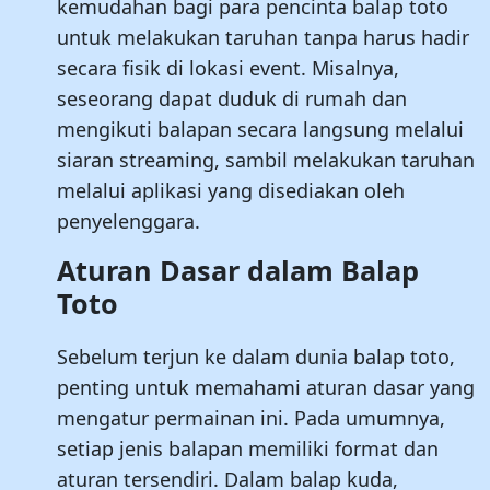
kemudahan bagi para pencinta balap toto
untuk melakukan taruhan tanpa harus hadir
secara fisik di lokasi event. Misalnya,
seseorang dapat duduk di rumah dan
mengikuti balapan secara langsung melalui
siaran streaming, sambil melakukan taruhan
melalui aplikasi yang disediakan oleh
penyelenggara.
Aturan Dasar dalam Balap
Toto
Sebelum terjun ke dalam dunia balap toto,
penting untuk memahami aturan dasar yang
mengatur permainan ini. Pada umumnya,
setiap jenis balapan memiliki format dan
aturan tersendiri. Dalam balap kuda,