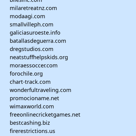
milaretreatnz.com
modaagi.com
smallvilleph.com
galiciasuroeste.info
batallasdeguerra.com
dregstudios.com
neatstuffhelpskids.org
moraessoccer.com
forochile.org
chart-track.com
wonderfultraveling.com
promocioname.net
wimaxworld.com
freeonlinecricketgames.net
bestcashing.biz
firerestrictions.us