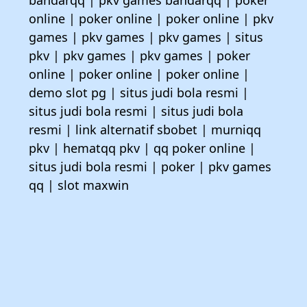
bandarqq
|
pkv games bandarqq
|
poker
online
|
poker online
|
poker online
|
pkv
games
|
pkv games
|
pkv games
|
situs
pkv
|
pkv games
|
pkv games
|
poker
online
|
poker online
|
poker online
|
demo slot pg
|
situs judi bola resmi
|
situs judi bola resmi
|
situs judi bola
resmi
|
link alternatif sbobet
|
murniqq
pkv
|
hematqq pkv
|
qq poker online
|
situs judi bola resmi
|
poker
|
pkv games
qq
|
slot maxwin