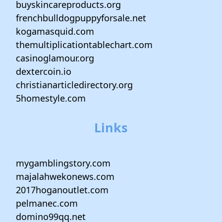
buyskincareproducts.org
frenchbulldogpuppyforsale.net
kogamasquid.com
themultiplicationtablechart.com
casinoglamour.org
dextercoin.io
christianarticledirectory.org
5homestyle.com
Links
mygamblingstory.com
majalahwekonews.com
2017hoganoutlet.com
pelmanec.com
domino99qq.net