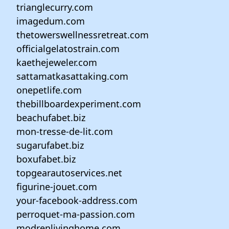
trianglecurry.com
imagedum.com
thetowerswellnessretreat.com
officialgelatostrain.com
kaethejeweler.com
sattamatkasattaking.com
onepetlife.com
thebillboardexperiment.com
beachufabet.biz
mon-tresse-de-lit.com
sugarufabet.biz
boxufabet.biz
topgearautoservices.net
figurine-jouet.com
your-facebook-address.com
perroquet-ma-passion.com
modrenlivinghome.com