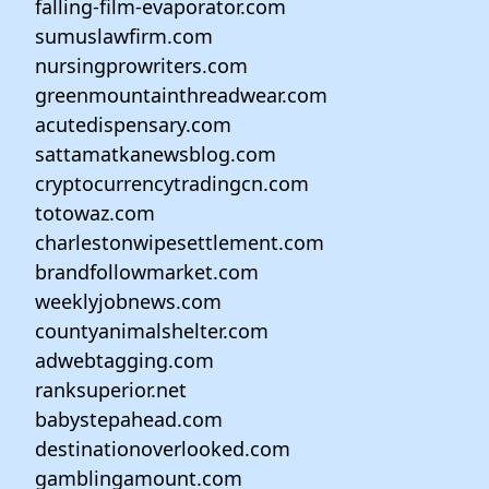
falling-film-evaporator.com
sumuslawfirm.com
nursingprowriters.com
greenmountainthreadwear.com
acutedispensary.com
sattamatkanewsblog.com
cryptocurrencytradingcn.com
totowaz.com
charlestonwipesettlement.com
brandfollowmarket.com
weeklyjobnews.com
countyanimalshelter.com
adwebtagging.com
ranksuperior.net
babystepahead.com
destinationoverlooked.com
gamblingamount.com