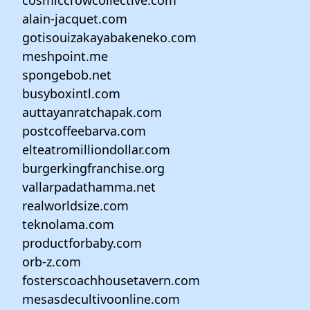
cosmiccrowcollective.com
alain-jacquet.com
gotisouizakayabakeneko.com
meshpoint.me
spongebob.net
busyboxintl.com
auttayanratchapak.com
postcoffeebarva.com
elteatromilliondollar.com
burgerkingfranchise.org
vallarpadathamma.net
realworldsize.com
teknolama.com
productforbaby.com
orb-z.com
fosterscoachhousetavern.com
mesasdecultivoonline.com