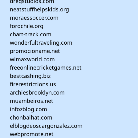
dregstudios.com
neatstuffhelpskids.org
moraessoccer.com
forochile.org
chart-track.com
wonderfultraveling.com
promocioname.net
wimaxworld.com
freeonlinecricketgames.net
bestcashing.biz
firerestrictions.us
archiesbrooklyn.com
muambeiros.net
infozblog.com
chonbaihat.com
elblogdeoscargonzalez.com
webpromote.net