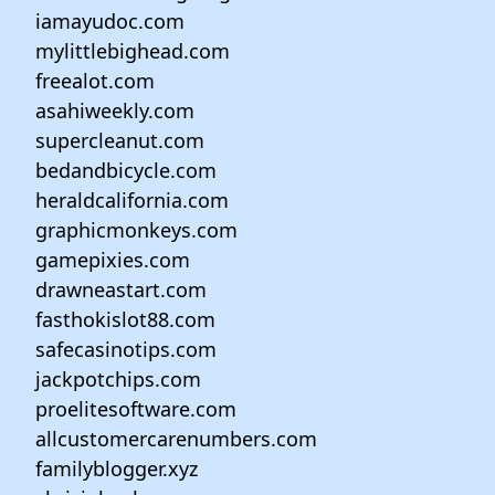
iamayudoc.com
mylittlebighead.com
freealot.com
asahiweekly.com
supercleanut.com
bedandbicycle.com
heraldcalifornia.com
graphicmonkeys.com
gamepixies.com
drawneastart.com
fasthokislot88.com
safecasinotips.com
jackpotchips.com
proelitesoftware.com
allcustomercarenumbers.com
familyblogger.xyz