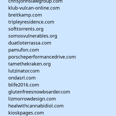
chrisjohnslawgroup.com
klub-vulcan-online.com
breitkamp.com
tripleyresidence.com
softtorrents.org
somosvulnerables.org
duatloterrassa.com
pamufon.com
porscheperformancedrive.com
tamethekraken.org
lutzinator.com
ondasrl.com
blife2016.com
glutenfreesnowboarder.com
lizmorrowdesign.com
healwithcannabidiol.com
kioskpages.com