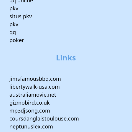
qq online
pkv
situs pkv
pkv
qq
poker
Links
jimsfamousbbq.com
libertywalk-usa.com
australiamovie.net
gizmobird.co.uk
mp3djsong.com
coursdanglaistoulouse.com
neptunuslex.com