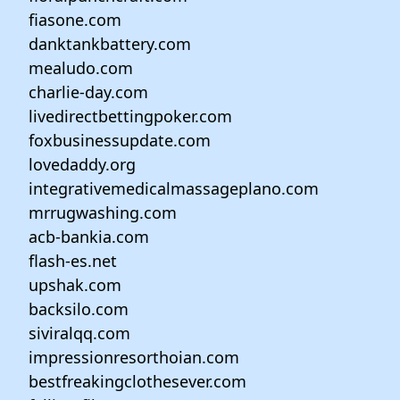
fiasone.com
danktankbattery.com
mealudo.com
charlie-day.com
livedirectbettingpoker.com
foxbusinessupdate.com
lovedaddy.org
integrativemedicalmassageplano.com
mrrugwashing.com
acb-bankia.com
flash-es.net
upshak.com
backsilo.com
siviralqq.com
impressionresorthoian.com
bestfreakingclothesever.com