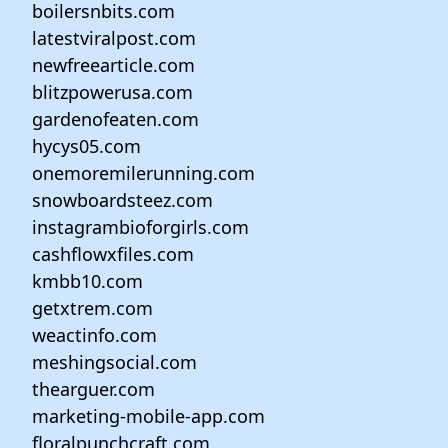
boilersnbits.com
latestviralpost.com
newfreearticle.com
blitzpowerusa.com
gardenofeaten.com
hycys05.com
onemoremilerunning.com
snowboardsteez.com
instagrambioforgirls.com
cashflowxfiles.com
kmbb10.com
getxtrem.com
weactinfo.com
meshingsocial.com
thearguer.com
marketing-mobile-app.com
floralpunchcraft.com