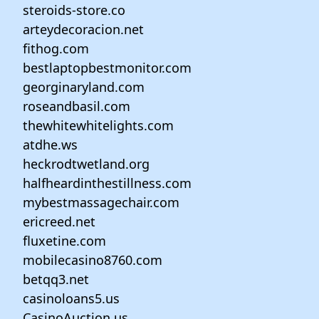
steroids-store.co
arteydecoracion.net
fithog.com
bestlaptopbestmonitor.com
georginaryland.com
roseandbasil.com
thewhitewhitelights.com
atdhe.ws
heckrodtwetland.org
halfheardinthestillness.com
mybestmassagechair.com
ericreed.net
fluxetine.com
mobilecasino8760.com
betqq3.net
casinoloans5.us
CasinoAuction.us