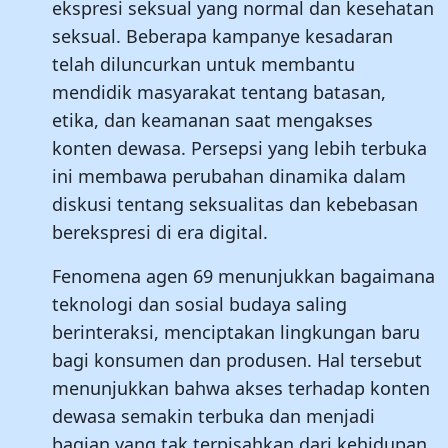
ekspresi seksual yang normal dan kesehatan
seksual. Beberapa kampanye kesadaran
telah diluncurkan untuk membantu
mendidik masyarakat tentang batasan,
etika, dan keamanan saat mengakses
konten dewasa. Persepsi yang lebih terbuka
ini membawa perubahan dinamika dalam
diskusi tentang seksualitas dan kebebasan
berekspresi di era digital.
Fenomena agen 69 menunjukkan bagaimana
teknologi dan sosial budaya saling
berinteraksi, menciptakan lingkungan baru
bagi konsumen dan produsen. Hal tersebut
menunjukkan bahwa akses terhadap konten
dewasa semakin terbuka dan menjadi
bagian yang tak terpisahkan dari kehidupan