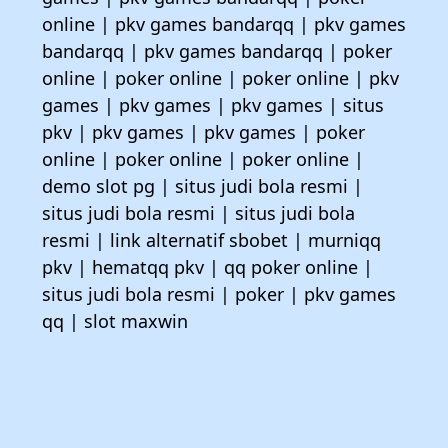
online
|
pkv games bandarqq
|
pkv games
bandarqq
|
pkv games bandarqq
|
poker
online
|
poker online
|
poker online
|
pkv
games
|
pkv games
|
pkv games
|
situs
pkv
|
pkv games
|
pkv games
|
poker
online
|
poker online
|
poker online
|
demo slot pg
|
situs judi bola resmi
|
situs judi bola resmi
|
situs judi bola
resmi
|
link alternatif sbobet
|
murniqq
pkv
|
hematqq pkv
|
qq poker online
|
situs judi bola resmi
|
poker
|
pkv games
qq
|
slot maxwin