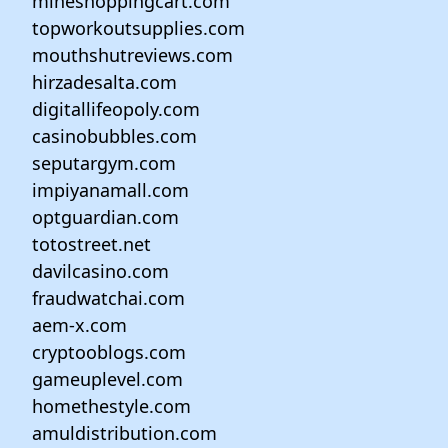
mineshoppingcart.com
topworkoutsupplies.com
mouthshutreviews.com
hirzadesalta.com
digitallifeopoly.com
casinobubbles.com
seputargym.com
impiyanamall.com
optguardian.com
totostreet.net
davilcasino.com
fraudwatchai.com
aem-x.com
cryptooblogs.com
gameuplevel.com
homethestyle.com
amuldistribution.com