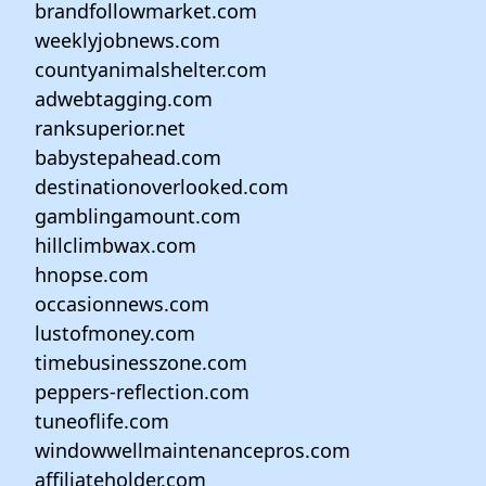
brandfollowmarket.com
weeklyjobnews.com
countyanimalshelter.com
adwebtagging.com
ranksuperior.net
babystepahead.com
destinationoverlooked.com
gamblingamount.com
hillclimbwax.com
hnopse.com
occasionnews.com
lustofmoney.com
timebusinesszone.com
peppers-reflection.com
tuneoflife.com
windowwellmaintenancepros.com
affiliateholder.com