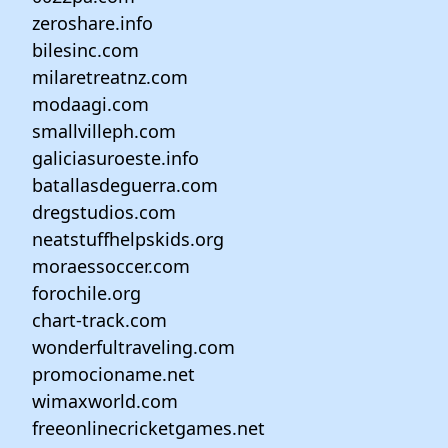
zeroshare.info
bilesinc.com
milaretreatnz.com
modaagi.com
smallvilleph.com
galiciasuroeste.info
batallasdeguerra.com
dregstudios.com
neatstuffhelpskids.org
moraessoccer.com
forochile.org
chart-track.com
wonderfultraveling.com
promocioname.net
wimaxworld.com
freeonlinecricketgames.net