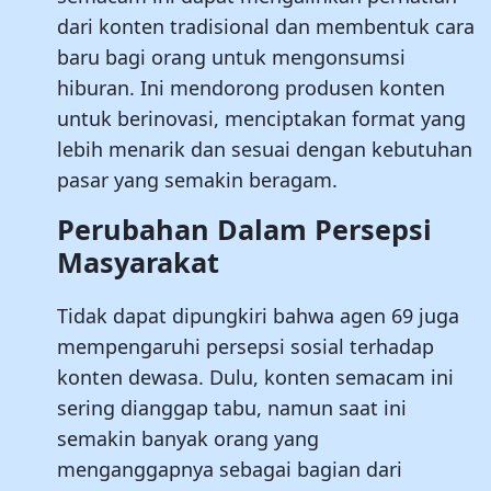
dari konten tradisional dan membentuk cara
baru bagi orang untuk mengonsumsi
hiburan. Ini mendorong produsen konten
untuk berinovasi, menciptakan format yang
lebih menarik dan sesuai dengan kebutuhan
pasar yang semakin beragam.
Perubahan Dalam Persepsi
Masyarakat
Tidak dapat dipungkiri bahwa agen 69 juga
mempengaruhi persepsi sosial terhadap
konten dewasa. Dulu, konten semacam ini
sering dianggap tabu, namun saat ini
semakin banyak orang yang
menganggapnya sebagai bagian dari