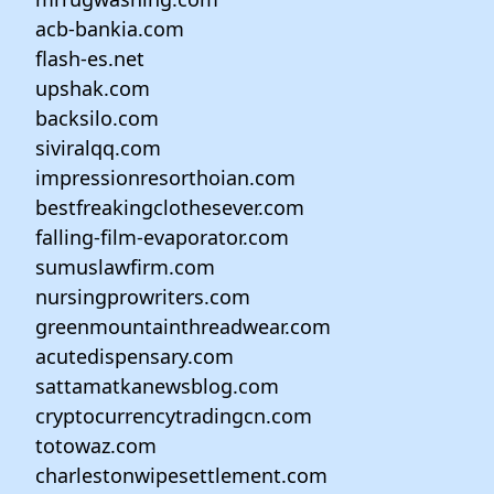
acb-bankia.com
flash-es.net
upshak.com
backsilo.com
siviralqq.com
impressionresorthoian.com
bestfreakingclothesever.com
falling-film-evaporator.com
sumuslawfirm.com
nursingprowriters.com
greenmountainthreadwear.com
acutedispensary.com
sattamatkanewsblog.com
cryptocurrencytradingcn.com
totowaz.com
charlestonwipesettlement.com