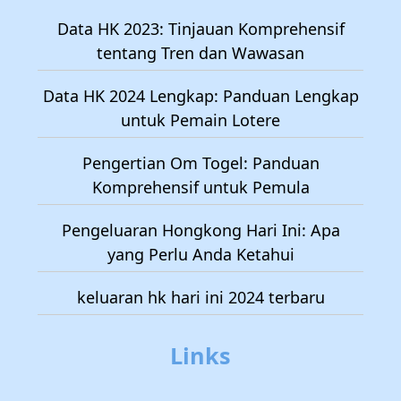
Data HK 2023: Tinjauan Komprehensif
tentang Tren dan Wawasan
Data HK 2024 Lengkap: Panduan Lengkap
untuk Pemain Lotere
Pengertian Om Togel: Panduan
Komprehensif untuk Pemula
Pengeluaran Hongkong Hari Ini: Apa
yang Perlu Anda Ketahui
keluaran hk hari ini 2024 terbaru
Links