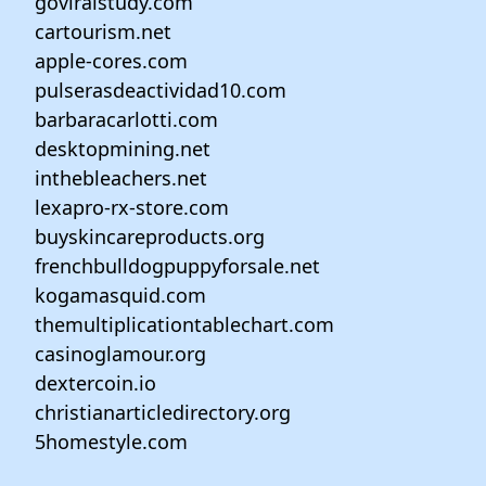
goviralstudy.com
cartourism.net
apple-cores.com
pulserasdeactividad10.com
barbaracarlotti.com
desktopmining.net
inthebleachers.net
lexapro-rx-store.com
buyskincareproducts.org
frenchbulldogpuppyforsale.net
kogamasquid.com
themultiplicationtablechart.com
casinoglamour.org
dextercoin.io
christianarticledirectory.org
5homestyle.com