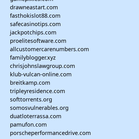
drawneastart.com
fasthokislot88.com
safecasinotips.com
jackpotchips.com
proelitesoftware.com
allcustomercarenumbers.com
familyblogger.xyz
chrisjohnslawgroup.com
klub-vulcan-online.com
breitkamp.com
tripleyresidence.com
softtorrents.org
somosvulnerables.org
duatloterrassa.com
pamufon.com
porscheperformancedrive.com