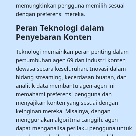
memungkinkan pengguna memilih sesuai
dengan preferensi mereka.
Peran Teknologi dalam
Penyebaran Konten
Teknologi memainkan peran penting dalam
pertumbuhan agen 69 dan industri konten
dewasa secara keseluruhan. Inovasi dalam
bidang streaming, kecerdasan buatan, dan
analitik data membantu agen-agen ini
memahami preferensi pengguna dan
menyajikan konten yang sesuai dengan
keinginan mereka. Misalnya, dengan
menggunakan algoritma canggih, agen
dapat menganalisa perilaku pengguna untuk